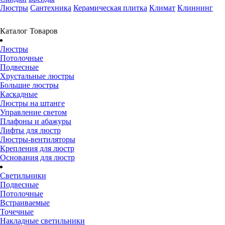
Люстры
Сантехника
Керамическая плитка
Климат
Клиннинг
Каталог Товаров
Люстры
Потолочные
Подвесные
Хрустальные люстры
Большие люстры
Каскадные
Люстры на штанге
Управление светом
Плафоны и абажуры
Лифты для люстр
Люстры-вентиляторы
Крепления для люстр
Основания для люстр
Светильники
Подвесные
Потолочные
Встраиваемые
Точечные
Накладные светильники