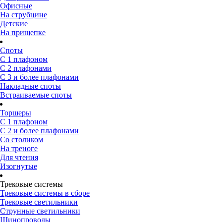
Офисные
На струбцине
Детские
На прищепке
Споты
С 1 плафоном
С 2 плафонами
С 3 и более плафонами
Накладные споты
Встраиваемые споты
Торшеры
С 1 плафоном
С 2 и более плафонами
Со столиком
На треноге
Для чтения
Изогнутые
Трековые системы
Трековые системы в сборе
Трековые светильники
Струнные светильники
Шинопроводы