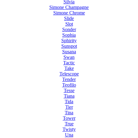
Silvia
Simone Champagne
Simone Chrome
Slide
Slot
Sonder
Sophia
Sphirity
Sunspot
Susana
Swan
Tactic
Take
Telescope
Tender
Teofilo
Tesse
Tiana
Tida
Tier
Tina
Tower
True
Twisty
Una