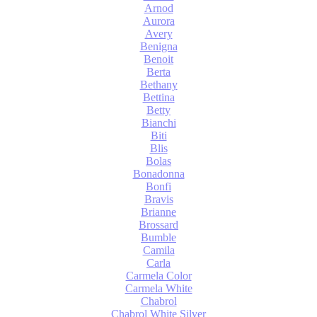
Arnod
Aurora
Avery
Benigna
Benoit
Berta
Bethany
Bettina
Betty
Bianchi
Biti
Blis
Bolas
Bonadonna
Bonfi
Bravis
Brianne
Brossard
Bumble
Camila
Carla
Carmela Color
Carmela White
Chabrol
Chabrol White Silver