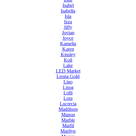
Isabel
Isabella
Isla
Izza
Jiffy
Jovian
Joyce
Kamelia
Karen
Kinsley
Koil
Lake
LED Market
Leona Gold
Lino
Lisoa
Lolli
Lora
Lucrecia
Maddison
Manon
Marble
Marfil
Marilyn