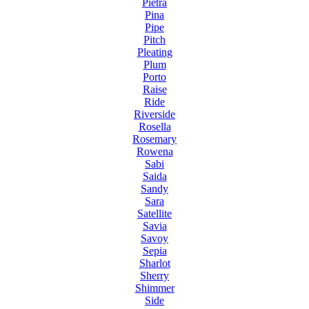
Pietra
Pina
Pipe
Pitch
Pleating
Plum
Porto
Raise
Ride
Riverside
Rosella
Rosemary
Rowena
Sabi
Saida
Sandy
Sara
Satellite
Savia
Savoy
Sepia
Sharlot
Sherry
Shimmer
Side