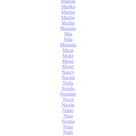
Manola
Marika
Marina
Marino
Marlin
Marquis
Mia
Mila
Miranda
Mizar
Moke
Monn
Morel
Nancy
Naomi
Nella
Nendo
Neptune
Nicol
Nicole
Nikki
Nina
Nonna
Nora
Nubi