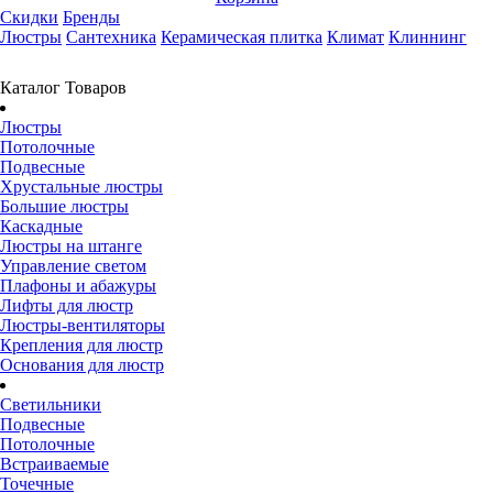
Скидки
Бренды
Люстры
Сантехника
Керамическая плитка
Климат
Клиннинг
Каталог Товаров
Люстры
Потолочные
Подвесные
Хрустальные люстры
Большие люстры
Каскадные
Люстры на штанге
Управление светом
Плафоны и абажуры
Лифты для люстр
Люстры-вентиляторы
Крепления для люстр
Основания для люстр
Светильники
Подвесные
Потолочные
Встраиваемые
Точечные