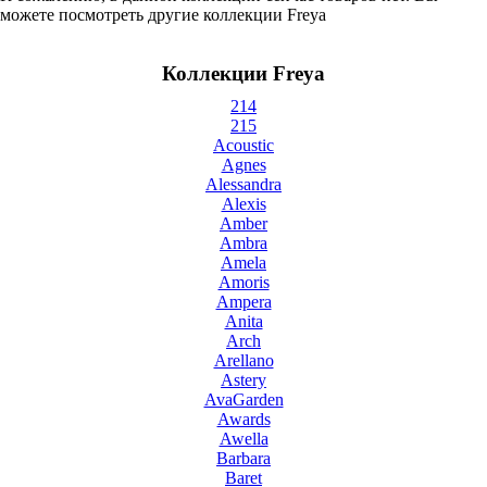
можете посмотреть другие коллекции Freya
Коллекции Freya
214
215
Acoustic
Agnes
Alessandra
Alexis
Amber
Ambra
Amela
Amoris
Ampera
Anita
Arch
Arellano
Astery
AvaGarden
Awards
Awella
Barbara
Baret