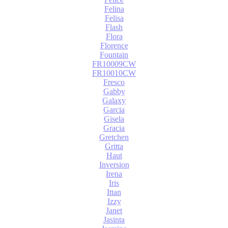
Felina
Felisa
Flash
Flora
Florence
Fountain
FR10009CW
FR10010CW
Fresco
Gabby
Galaxy
Garcia
Gisela
Gracia
Gretchen
Gritta
Haut
Inversion
Irena
Iris
Ittan
Izzy
Janet
Jasinta