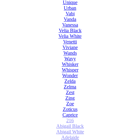
Unique
Urban
Vabi
Vanda
Vanessa
Velia Black
Velia White
Venetti
Viviane
Wands
Wavy
Whisker
Whisper
Wonder
Zelda
Zelma
Zest
Zing
Zoe
Zoticus
Сaprice
216
Abigail Black
Abigail White
Adelaide