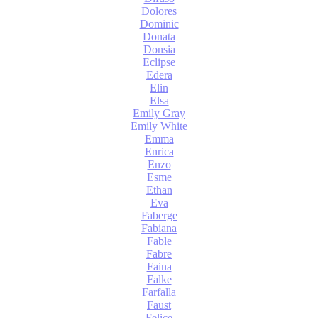
Dolores
Dominic
Donata
Donsia
Eclipse
Edera
Elin
Elsa
Emily Gray
Emily White
Emma
Enrica
Enzo
Esme
Ethan
Eva
Faberge
Fabiana
Fable
Fabre
Faina
Falke
Farfalla
Faust
Felice