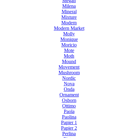
Megan
Milena
Mineral
Mixture
Modern
Modern Market
Molly
Monique
Moricio
Mote
Moth
Mound
Movement
Mushroom
Nordic
Nova
Onda
Ornament
Osborn
Ottimo
Paola
Paolina
Papier 1
Papier 2
Perlina