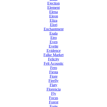
Ejection
Element
Elena
Eleon
Eliza
Elori
Enchantment
Esala
Etro
Even
Evette
Evidence
Falke Market
Felicity
Felt Acoustic
Fero
Fiesta
Fiore
Firefly
Flaty
Florencia
Fly
Focus
Forest
Forte