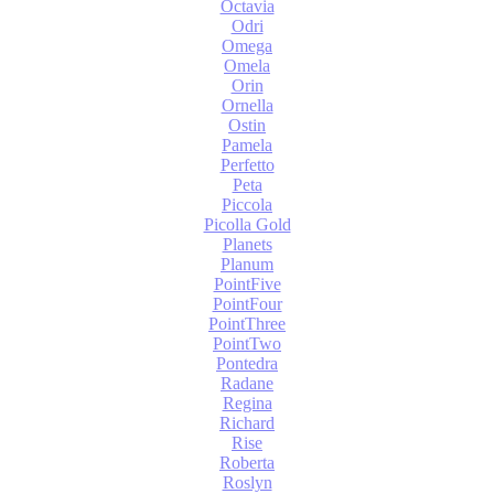
Octavia
Odri
Omega
Omela
Orin
Ornella
Ostin
Pamela
Perfetto
Peta
Piccola
Picolla Gold
Planets
Planum
PointFive
PointFour
PointThree
PointTwo
Pontedra
Radane
Regina
Richard
Rise
Roberta
Roslyn