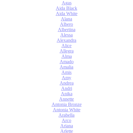
Agas
Aida Black
Aida White
Alana
Albero
Albertina
Alessa
Alexandra
Alice
Allegra
Alma
Amado
Amalia
Amis
Amy
Andrea
Andri
Anika
Annette
Antonia Bronze
Antonia White
Arabella
Arco
Ariana
Arlette