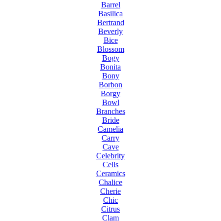
Barrel
Basilica
Bertrand
Beverly
Bice
Blossom
Bogy
Bonita
Bony
Borbon
Borgy
Bowl
Branches
Bride
Camelia
Carry
Cave
Celebrity
Cells
Ceramics
Chalice
Cherie
Chic
Citrus
Clam