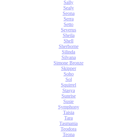
Sally
Sealy
Seona
Serra
Setto
Severus
Sheila
Shell
Sherborne
Silinda
Silvana
Simone Bronze
Skipper
Soho
Sol
Squirrel
Stasya
Sunrise
Susie
Symphony
Taisia
Tara
Tasmania
Teodora
Teona