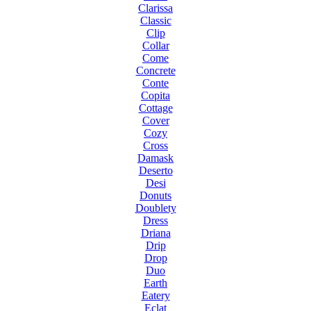
Clarissa
Classic
Clip
Collar
Come
Concrete
Conte
Copita
Cottage
Cover
Cozy
Cross
Damask
Deserto
Desi
Donuts
Doublety
Dress
Driana
Drip
Drop
Duo
Earth
Eatery
Eclat