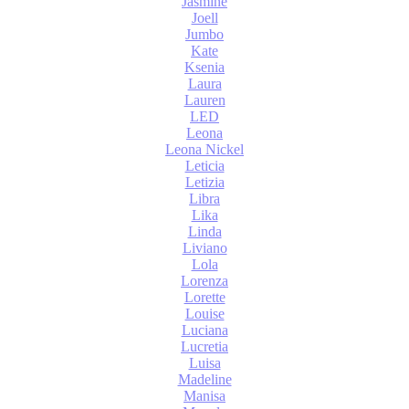
Jasmine
Joell
Jumbo
Kate
Ksenia
Laura
Lauren
LED
Leona
Leona Nickel
Leticia
Letizia
Libra
Lika
Linda
Liviano
Lola
Lorenza
Lorette
Louise
Luciana
Lucretia
Luisa
Madeline
Manisa