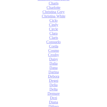
Charis
Charlotte
Christina Grey
Christina White
Ciclo
Cindy
Circle
Clara
Claris
Consuelo
Corda
Cosmo
Crosby
Daisy
Dalia
Dana
Darina
Debora
Degni
Delia
Delta
Demure
Dezi
Diana
Difuso