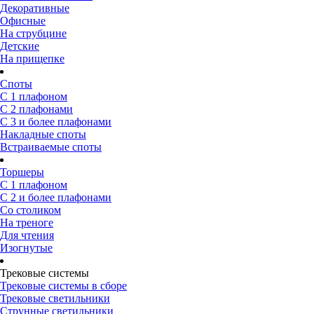
Декоративные
Офисные
На струбцине
Детские
На прищепке
Споты
С 1 плафоном
С 2 плафонами
С 3 и более плафонами
Накладные споты
Встраиваемые споты
Торшеры
С 1 плафоном
С 2 и более плафонами
Со столиком
На треноге
Для чтения
Изогнутые
Трековые системы
Трековые системы в сборе
Трековые светильники
Струнные светильники