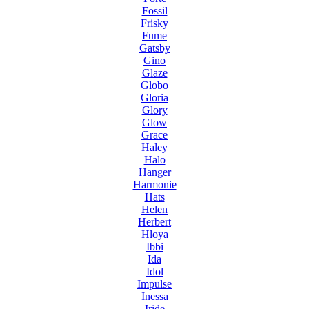
Fossil
Frisky
Fume
Gatsby
Gino
Glaze
Globo
Gloria
Glory
Glow
Grace
Haley
Halo
Hanger
Harmonie
Hats
Helen
Herbert
Hloya
Ibbi
Ida
Idol
Impulse
Inessa
Iride