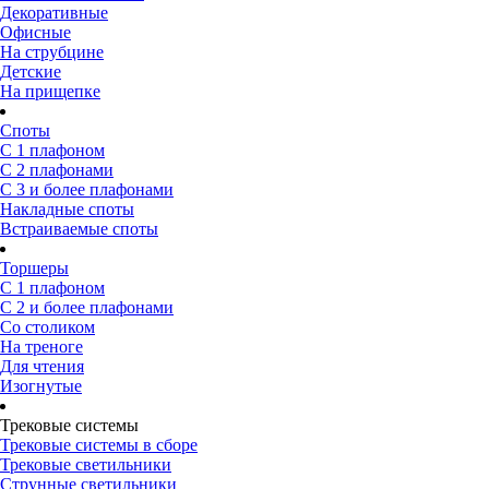
Декоративные
Офисные
На струбцине
Детские
На прищепке
Споты
С 1 плафоном
С 2 плафонами
С 3 и более плафонами
Накладные споты
Встраиваемые споты
Торшеры
С 1 плафоном
С 2 и более плафонами
Со столиком
На треноге
Для чтения
Изогнутые
Трековые системы
Трековые системы в сборе
Трековые светильники
Струнные светильники