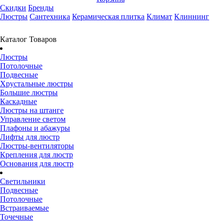
Скидки
Бренды
Люстры
Сантехника
Керамическая плитка
Климат
Клиннинг
Каталог Товаров
Люстры
Потолочные
Подвесные
Хрустальные люстры
Большие люстры
Каскадные
Люстры на штанге
Управление светом
Плафоны и абажуры
Лифты для люстр
Люстры-вентиляторы
Крепления для люстр
Основания для люстр
Светильники
Подвесные
Потолочные
Встраиваемые
Точечные