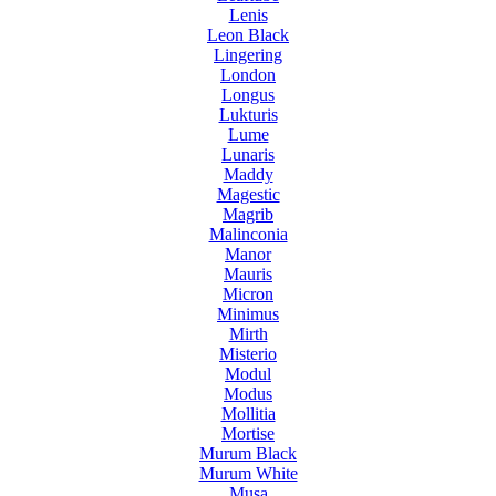
Lenis
Leon Black
Lingering
London
Longus
Lukturis
Lume
Lunaris
Maddy
Magestic
Magrib
Malinconia
Manor
Mauris
Micron
Minimus
Mirth
Misterio
Modul
Modus
Mollitia
Mortise
Murum Black
Murum White
Musa