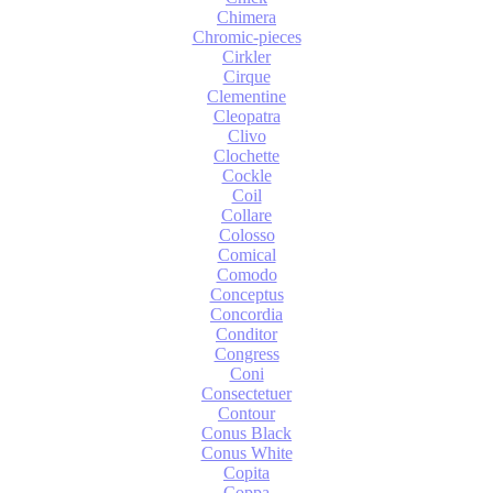
Chimera
Chromic-pieces
Cirkler
Cirque
Clementine
Cleopatra
Clivo
Clochette
Cockle
Coil
Collare
Colosso
Comical
Comodo
Conceptus
Concordia
Conditor
Congress
Coni
Consectetuer
Contour
Conus Black
Conus White
Copita
Coppa