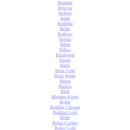
Bedside
Belezza
Beliebt
Bella
Bellinda
Bellis
Bellows
Beluta
Bibili
Bilico
Bindweed
Bingo
Birds
Birra Gold
Birra White
Bison
Blanca
Blob
Blumen-Kugel
Boble
Bolillas Chrome
Bolillas Gold
Bolle
Bolos Copper
Bolos Gold