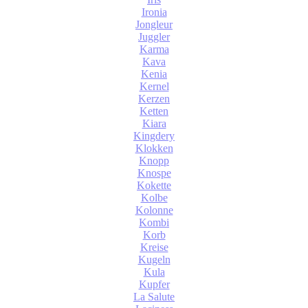
Ironia
Jongleur
Juggler
Karma
Kava
Kenia
Kernel
Kerzen
Ketten
Kiara
Kingdery
Klokken
Knopp
Knospe
Kokette
Kolbe
Kolonne
Kombi
Korb
Kreise
Kugeln
Kula
Kupfer
La Salute