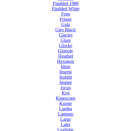
Flashled 1988
Flashled White
Fons
Fringe
Gala
Giro Black
Glacies
Glare
Glocke
Gloriole
Headset
Hexagon
Idem
Inserta
Insight
Inspire
Jocus
Keg
Kinescope
Kuppe
Lamba
Lamppu
Larus
Later
Leaftube