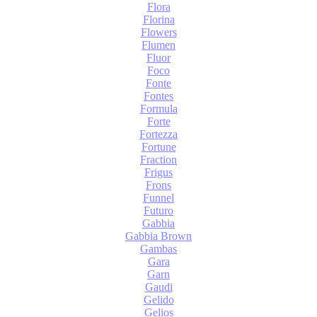
Flora
Florina
Flowers
Flumen
Fluor
Foco
Fonte
Fontes
Formula
Forte
Fortezza
Fortune
Fraction
Frigus
Frons
Funnel
Futuro
Gabbia
Gabbia Brown
Gambas
Gara
Garn
Gaudi
Gelido
Gelios