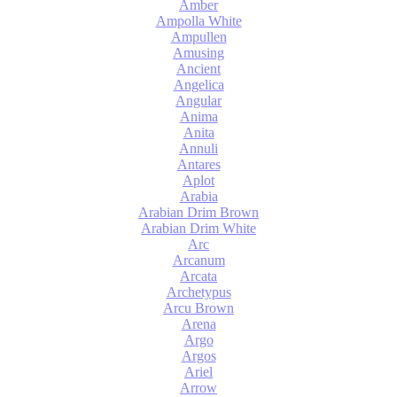
Amber
Ampolla White
Ampullen
Amusing
Ancient
Angelica
Angular
Anima
Anita
Annuli
Antares
Aplot
Arabia
Arabian Drim Brown
Arabian Drim White
Arc
Arcanum
Arcata
Archetypus
Arcu Brown
Arena
Argo
Argos
Ariel
Arrow