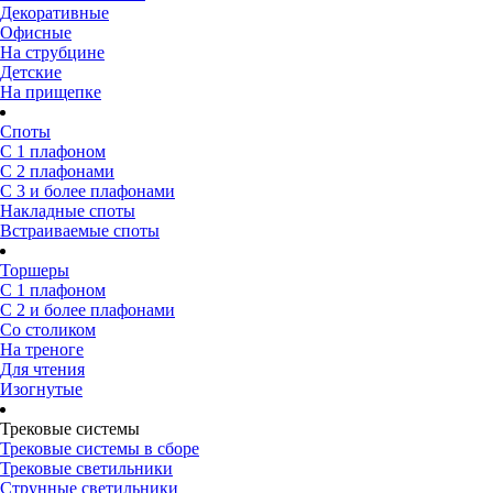
Декоративные
Офисные
На струбцине
Детские
На прищепке
Споты
С 1 плафоном
С 2 плафонами
С 3 и более плафонами
Накладные споты
Встраиваемые споты
Торшеры
С 1 плафоном
С 2 и более плафонами
Со столиком
На треноге
Для чтения
Изогнутые
Трековые системы
Трековые системы в сборе
Трековые светильники
Струнные светильники