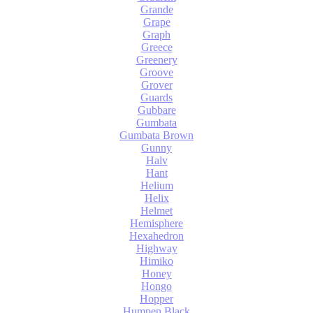
Grande
Grape
Graph
Greece
Greenery
Groove
Grover
Guards
Gubbare
Gumbata
Gumbata Brown
Gunny
Halv
Hant
Helium
Helix
Helmet
Hemisphere
Hexahedron
Highway
Himiko
Honey
Hongo
Hopper
Humpen Black