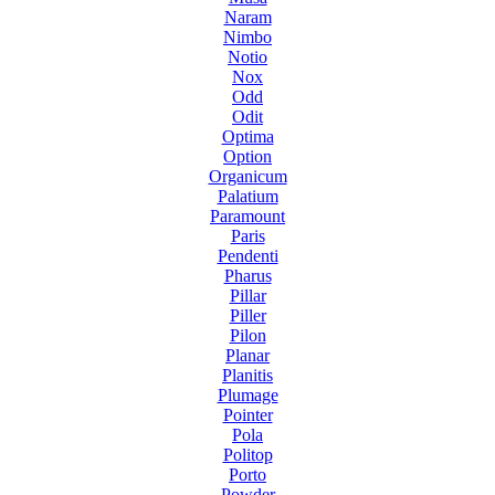
Naram
Nimbo
Notio
Nox
Odd
Odit
Optima
Option
Organicum
Palatium
Paramount
Paris
Pendenti
Pharus
Pillar
Piller
Pilon
Planar
Planitis
Plumage
Pointer
Pola
Politop
Porto
Powder