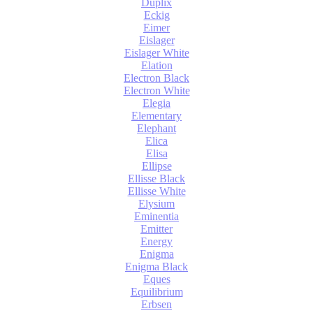
Duplix
Eckig
Eimer
Eislager
Eislager White
Elation
Electron Black
Electron White
Elegia
Elementary
Elephant
Elica
Elisa
Ellipse
Ellisse Black
Ellisse White
Elysium
Eminentia
Emitter
Energy
Enigma
Enigma Black
Eques
Equilibrium
Erbsen