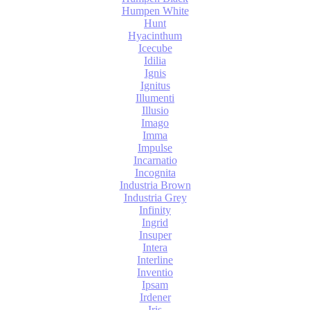
Humpen White
Hunt
Hyacinthum
Icecube
Idilia
Ignis
Ignitus
Illumenti
Illusio
Imago
Imma
Impulse
Incarnatio
Incognita
Industria Brown
Industria Grey
Infinity
Ingrid
Insuper
Intera
Interline
Inventio
Ipsam
Irdener
Iris