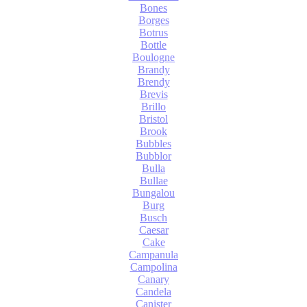
Bones
Borges
Botrus
Bottle
Boulogne
Brandy
Brendy
Brevis
Brillo
Bristol
Brook
Bubbles
Bubblor
Bulla
Bullae
Bungalou
Burg
Busch
Caesar
Cake
Campanula
Campolina
Canary
Candela
Canister