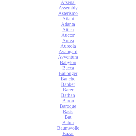
Arsenal
Assembly
Asterismo
Atlant
Atlanta
Attica
Auctor
Aurea
Aureola
Avangard
Avventura
Babylon
Bacca
Ballonger
Banche
Banker
Barer
Barhan
Baron
Baroque
Basis
Bat
Batun
Baumwolle
Bazar