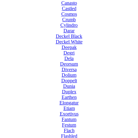
Canasto
Castled
Cosmos
Crumb
Cylindro
Darar
Deckel Black
Deckel White
Deepak
Degri
Dela
Deorsum
Diversa
Dolium
Doppelt
Dunia
Duplex
Earthen
Elongatur
Etiam
Exortivus
Fantum
Festum
Flach
Flashled