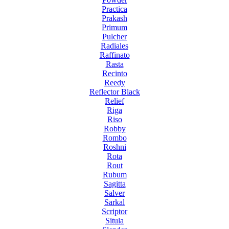
Practica
Prakash
Primum
Pulcher
Radiales
Raffinato
Rasta
Recinto
Reedy
Reflector Black
Relief
Riga
Riso
Robby
Rombo
Roshni
Rota
Rout
Rubum
Sagitta
Salver
Sarkal
Scriptor
Situla