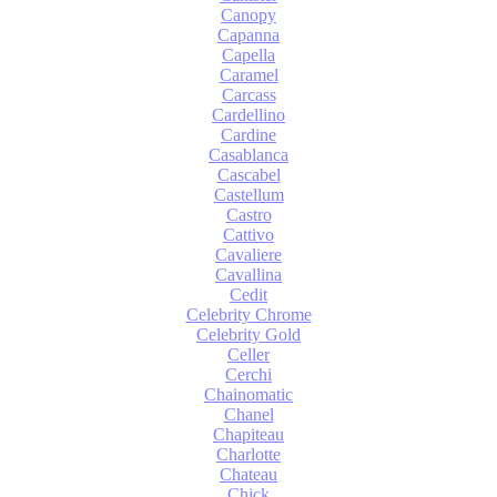
Canopy
Capanna
Capella
Caramel
Carcass
Cardellino
Cardine
Casablanca
Cascabel
Castellum
Castro
Cattivo
Cavaliere
Cavallina
Cedit
Celebrity Chrome
Celebrity Gold
Celler
Cerchi
Chainomatic
Chanel
Chapiteau
Charlotte
Chateau
Chick