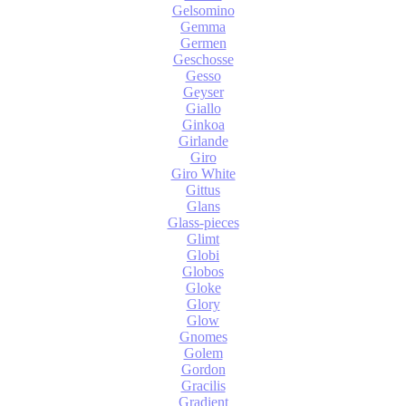
Gelsomino
Gemma
Germen
Geschosse
Gesso
Geyser
Giallo
Ginkoa
Girlande
Giro
Giro White
Gittus
Glans
Glass-pieces
Glimt
Globi
Globos
Gloke
Glory
Glow
Gnomes
Golem
Gordon
Gracilis
Gradient