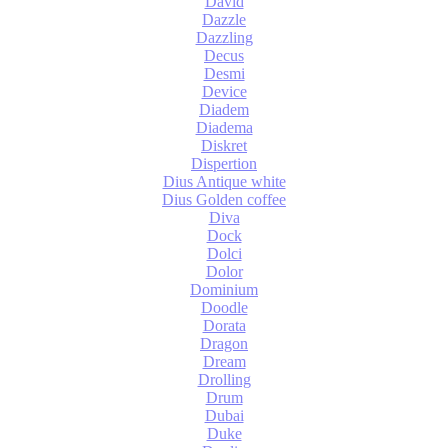
David
Dazzle
Dazzling
Decus
Desmi
Device
Diadem
Diadema
Diskret
Dispertion
Dius Antique white
Dius Golden coffee
Diva
Dock
Dolci
Dolor
Dominium
Doodle
Dorata
Dragon
Dream
Drolling
Drum
Dubai
Duke