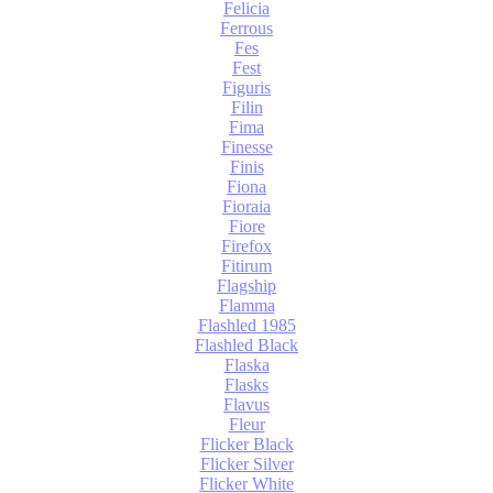
Felicia
Ferrous
Fes
Fest
Figuris
Filin
Fima
Finesse
Finis
Fiona
Fioraia
Fiore
Firefox
Fitirum
Flagship
Flamma
Flashled 1985
Flashled Black
Flaska
Flasks
Flavus
Fleur
Flicker Black
Flicker Silver
Flicker White