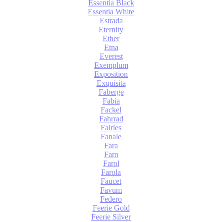
Essentia Black
Essentia White
Estrada
Eternity
Ether
Etna
Everest
Exemplum
Exposition
Exquisita
Faberge
Fabia
Fackel
Fahrrad
Fairies
Fanale
Fara
Faro
Farol
Farola
Faucet
Favum
Federo
Feerie Gold
Feerie Silver