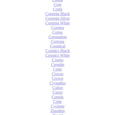
Core
Corfu
Cornetta Black
Cornetta Silver
Cornetta White
Cornisa
Cornu
Coronation
Corruga
Cosmical
Cosmics Black
Cosmics White
Cosmo
Cremlin
Crete
Crocus
Crown
Crystallus
Cubus
Cuero
Cupola
Cutie
Cyclone
Dauphin