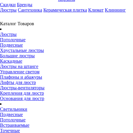
Скидки
Бренды
Люстры
Сантехника
Керамическая плитка
Климат
Клиннинг
Каталог Товаров
Люстры
Потолочные
Подвесные
Хрустальные люстры
Большие люстры
Каскадные
Люстры на штанге
Управление светом
Плафоны и абажуры
Лифты для люстр
Люстры-вентиляторы
Крепления для люстр
Основания для люстр
Светильники
Подвесные
Потолочные
Встраиваемые
Точечные