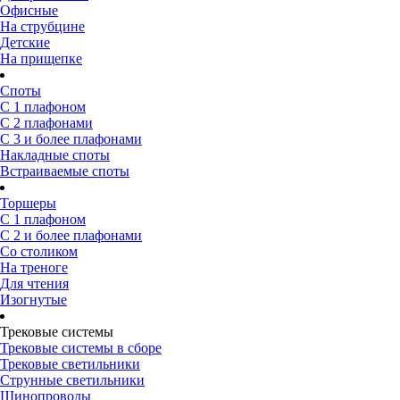
Офисные
На струбцине
Детские
На прищепке
Споты
С 1 плафоном
С 2 плафонами
С 3 и более плафонами
Накладные споты
Встраиваемые споты
Торшеры
С 1 плафоном
С 2 и более плафонами
Со столиком
На треноге
Для чтения
Изогнутые
Трековые системы
Трековые системы в сборе
Трековые светильники
Струнные светильники
Шинопроводы