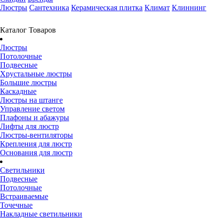
Люстры
Сантехника
Керамическая плитка
Климат
Клиннинг
Каталог Товаров
Люстры
Потолочные
Подвесные
Хрустальные люстры
Большие люстры
Каскадные
Люстры на штанге
Управление светом
Плафоны и абажуры
Лифты для люстр
Люстры-вентиляторы
Крепления для люстр
Основания для люстр
Светильники
Подвесные
Потолочные
Встраиваемые
Точечные
Накладные светильники