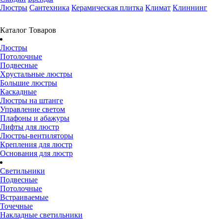
Люстры
Сантехника
Керамическая плитка
Климат
Клиннинг
Каталог Товаров
Люстры
Потолочные
Подвесные
Хрустальные люстры
Большие люстры
Каскадные
Люстры на штанге
Управление светом
Плафоны и абажуры
Лифты для люстр
Люстры-вентиляторы
Крепления для люстр
Основания для люстр
Светильники
Подвесные
Потолочные
Встраиваемые
Точечные
Накладные светильники