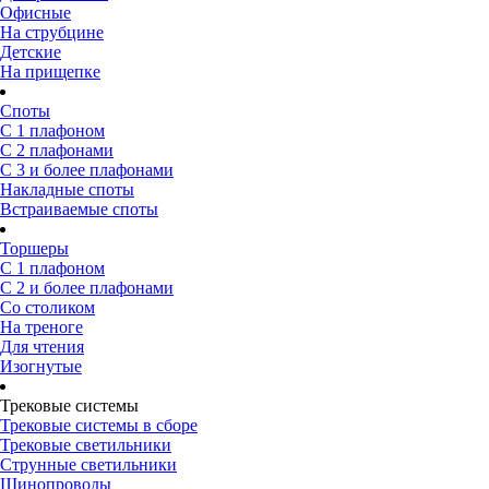
Офисные
На струбцине
Детские
На прищепке
Споты
С 1 плафоном
С 2 плафонами
С 3 и более плафонами
Накладные споты
Встраиваемые споты
Торшеры
С 1 плафоном
С 2 и более плафонами
Со столиком
На треноге
Для чтения
Изогнутые
Трековые системы
Трековые системы в сборе
Трековые светильники
Струнные светильники
Шинопроводы