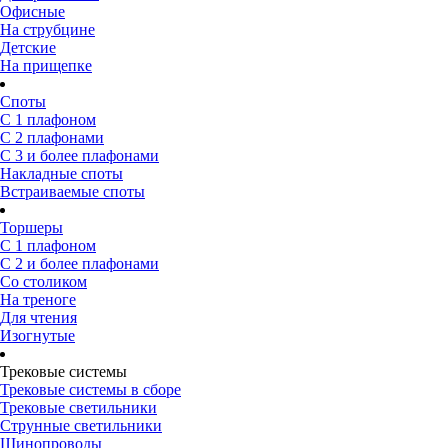
Офисные
На струбцине
Детские
На прищепке
Споты
С 1 плафоном
С 2 плафонами
С 3 и более плафонами
Накладные споты
Встраиваемые споты
Торшеры
С 1 плафоном
С 2 и более плафонами
Со столиком
На треноге
Для чтения
Изогнутые
Трековые системы
Трековые системы в сборе
Трековые светильники
Струнные светильники
Шинопроводы