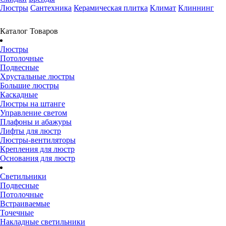
Люстры
Сантехника
Керамическая плитка
Климат
Клиннинг
Каталог Товаров
Люстры
Потолочные
Подвесные
Хрустальные люстры
Большие люстры
Каскадные
Люстры на штанге
Управление светом
Плафоны и абажуры
Лифты для люстр
Люстры-вентиляторы
Крепления для люстр
Основания для люстр
Светильники
Подвесные
Потолочные
Встраиваемые
Точечные
Накладные светильники