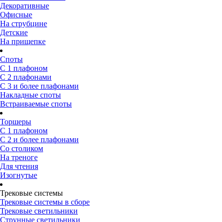
Декоративные
Офисные
На струбцине
Детские
На прищепке
Споты
С 1 плафоном
С 2 плафонами
С 3 и более плафонами
Накладные споты
Встраиваемые споты
Торшеры
С 1 плафоном
С 2 и более плафонами
Со столиком
На треноге
Для чтения
Изогнутые
Трековые системы
Трековые системы в сборе
Трековые светильники
Струнные светильники