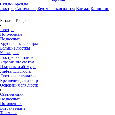
Скидки
Бренды
Люстры
Сантехника
Керамическая плитка
Климат
Клиннинг
Каталог Товаров
Люстры
Потолочные
Подвесные
Хрустальные люстры
Большие люстры
Каскадные
Люстры на штанге
Управление светом
Плафоны и абажуры
Лифты для люстр
Люстры-вентиляторы
Крепления для люстр
Основания для люстр
Светильники
Подвесные
Потолочные
Встраиваемые
Точечные