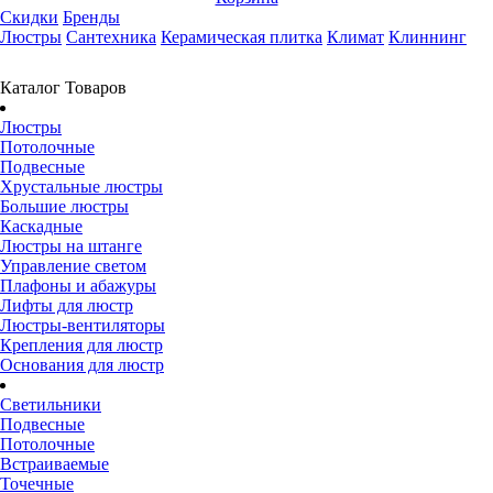
Скидки
Бренды
Люстры
Сантехника
Керамическая плитка
Климат
Клиннинг
Каталог Товаров
Люстры
Потолочные
Подвесные
Хрустальные люстры
Большие люстры
Каскадные
Люстры на штанге
Управление светом
Плафоны и абажуры
Лифты для люстр
Люстры-вентиляторы
Крепления для люстр
Основания для люстр
Светильники
Подвесные
Потолочные
Встраиваемые
Точечные