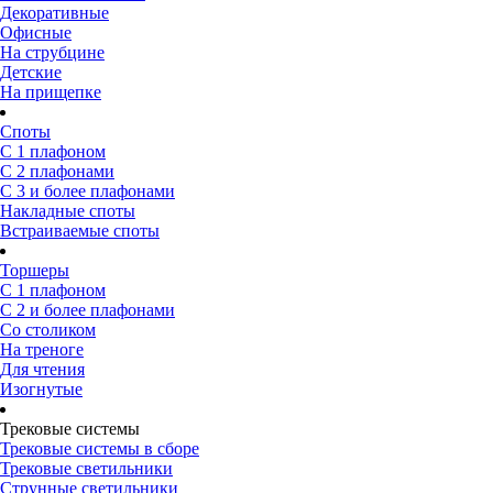
Декоративные
Офисные
На струбцине
Детские
На прищепке
Споты
С 1 плафоном
С 2 плафонами
С 3 и более плафонами
Накладные споты
Встраиваемые споты
Торшеры
С 1 плафоном
С 2 и более плафонами
Со столиком
На треноге
Для чтения
Изогнутые
Трековые системы
Трековые системы в сборе
Трековые светильники
Струнные светильники