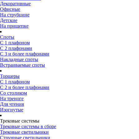
Декоративные
Офисные
На струбцине
Детские
На прищепке
Споты
С 1 плафоном
С 2 плафонами
С 3 и более плафонами
Накладные споты
Встраиваемые споты
Торшеры
С 1 плафоном
С 2 и более плафонами
Со столиком
На треноге
Для чтения
Изогнутые
Трековые системы
Трековые системы в сборе
Трековые светильники
Струнные светильники