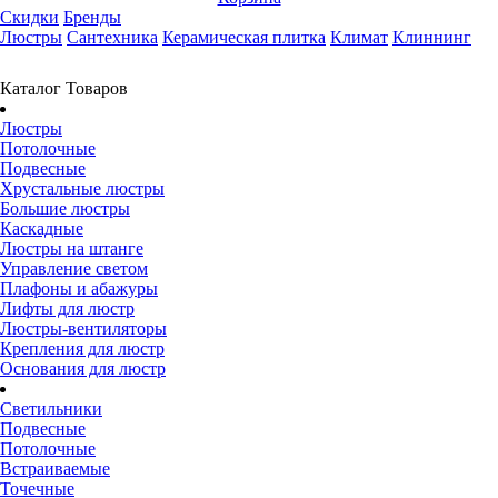
Скидки
Бренды
Люстры
Сантехника
Керамическая плитка
Климат
Клиннинг
Каталог Товаров
Люстры
Потолочные
Подвесные
Хрустальные люстры
Большие люстры
Каскадные
Люстры на штанге
Управление светом
Плафоны и абажуры
Лифты для люстр
Люстры-вентиляторы
Крепления для люстр
Основания для люстр
Светильники
Подвесные
Потолочные
Встраиваемые
Точечные