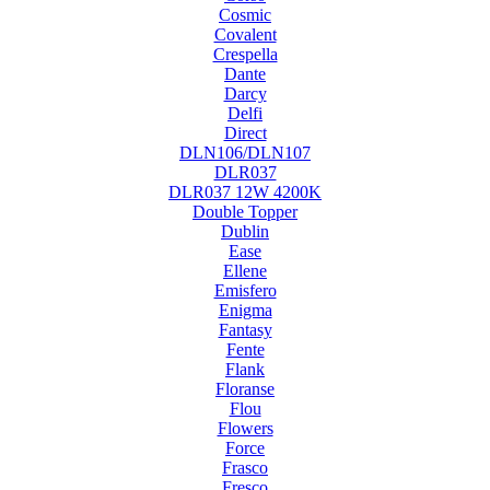
Cosmic
Covalent
Crespella
Dante
Darcy
Delfi
Direct
DLN106/DLN107
DLR037
DLR037 12W 4200K
Double Topper
Dublin
Ease
Ellene
Emisfero
Enigma
Fantasy
Fente
Flank
Floranse
Flou
Flowers
Force
Frasco
Fresco