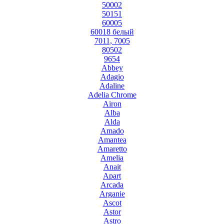
50002
50151
60005
60018 белый
7011, 7005
80502
9654
Abbey
Adagio
Adaline
Adelia Chrome
Airon
Alba
Alda
Amado
Amantea
Amaretto
Amelia
Anait
Apart
Arcada
Arganie
Ascot
Astor
Astro