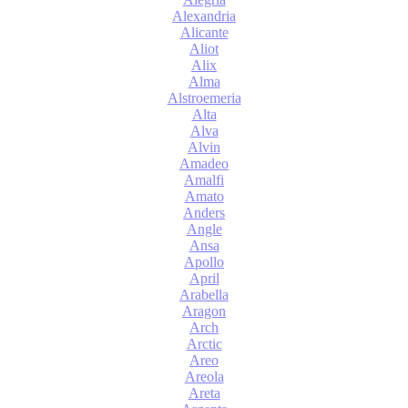
Alexandria
Alicante
Aliot
Alix
Alma
Alstroemeria
Alta
Alva
Alvin
Amadeo
Amalfi
Amato
Anders
Angle
Ansa
Apollo
April
Arabella
Aragon
Arch
Arctic
Areo
Areola
Areta