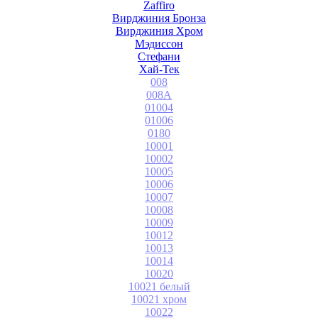
Zaffiro
Вирджиния Бронза
Вирджиния Хром
Мэдиссон
Стефани
Хай-Тек
008
008A
01004
01006
0180
10001
10002
10005
10006
10007
10008
10009
10012
10013
10014
10020
10021 белый
10021 хром
10022