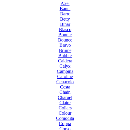
Axel
Banci
Barre
Betty
Binar
Blasco
Bonnie
Bounce
Bravo
Brume
Bubble
Caldera
Calyx
Campina
Caroline
Cenacolo
Cesta
Chain
Charuel
Claire
Collars
Colour
Comodita
Coppa
Corso