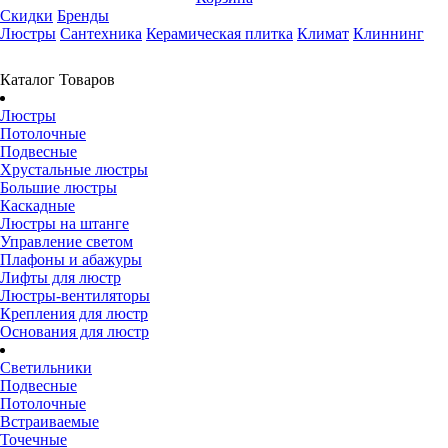
Скидки
Бренды
Люстры
Сантехника
Керамическая плитка
Климат
Клиннинг
Каталог Товаров
Люстры
Потолочные
Подвесные
Хрустальные люстры
Большие люстры
Каскадные
Люстры на штанге
Управление светом
Плафоны и абажуры
Лифты для люстр
Люстры-вентиляторы
Крепления для люстр
Основания для люстр
Светильники
Подвесные
Потолочные
Встраиваемые
Точечные