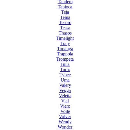
Tandem
Tapioca
Teja
Tenia
Tesoro
Tessa
Thasos
Timelight
Tony
Topanga
Trappola
Trompeta
Tulia
Turro
Tybee
Uma
Valery
Vegga
Veletta
Vial
Viero
Voile
Volver
Wendy
Wonder