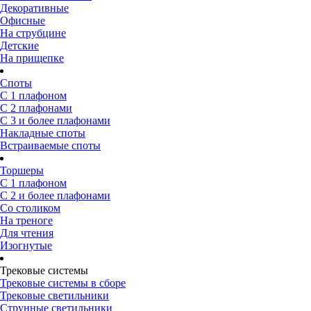
Декоративные
Офисные
На струбцине
Детские
На прищепке
Споты
С 1 плафоном
С 2 плафонами
С 3 и более плафонами
Накладные споты
Встраиваемые споты
Торшеры
С 1 плафоном
С 2 и более плафонами
Со столиком
На треноге
Для чтения
Изогнутые
Трековые системы
Трековые системы в сборе
Трековые светильники
Струнные светильники