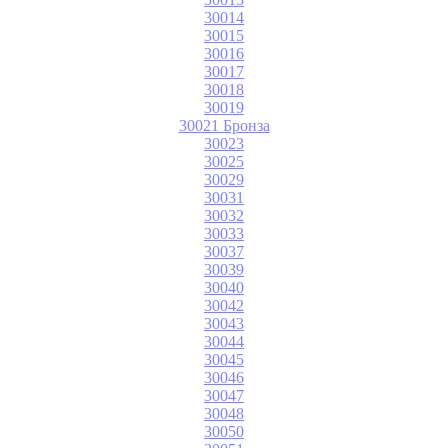
30014
30015
30016
30017
30018
30019
30021 Бронза
30023
30025
30029
30031
30032
30033
30037
30039
30040
30042
30043
30044
30045
30046
30047
30048
30050