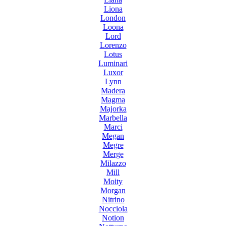
Liona
London
Loona
Lord
Lorenzo
Lotus
Luminari
Luxor
Lynn
Madera
Magma
Majorka
Marbella
Marci
Megan
Megre
Merge
Milazzo
Mill
Moity
Morgan
Nitrino
Nocciola
Notion