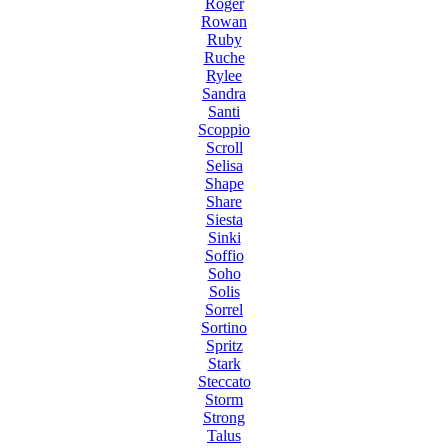
Roger
Rowan
Ruby
Ruche
Rylee
Sandra
Santi
Scoppio
Scroll
Selisa
Shape
Share
Siesta
Sinki
Soffio
Soho
Solis
Sorrel
Sortino
Spritz
Stark
Steccato
Storm
Strong
Talus