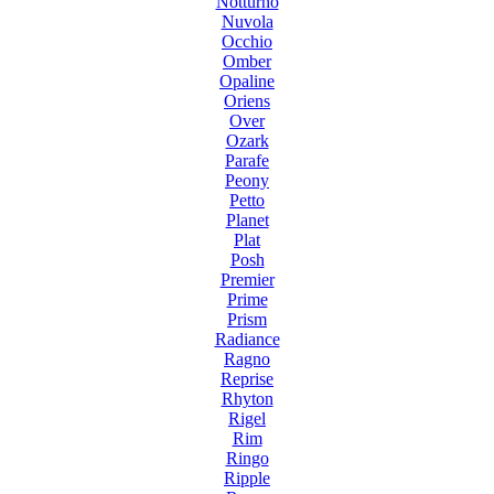
Notturno
Nuvola
Occhio
Omber
Opaline
Oriens
Over
Ozark
Parafe
Peony
Petto
Planet
Plat
Posh
Premier
Prime
Prism
Radiance
Ragno
Reprise
Rhyton
Rigel
Rim
Ringo
Ripple