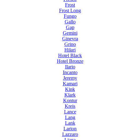
Frost
Frost Long
Fungo
Gallo
Gap
Gemini
Ginevra
Grino
Hilari
Hotel Black
Hotel Bronze
Ilario
Incanto
Jeremy
Kamari
Kink
Klark
Kontur
Kreis
Lance
Lang
Lank
Larion
Lazzaro
Liana