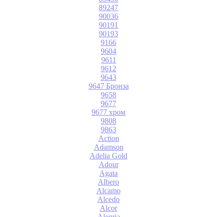
89247
90036
90191
90193
9166
9604
9611
9612
9643
9647 Бронза
9658
9677
9677 хром
9808
9863
Action
Adamson
Adelia Gold
Adour
Agata
Albero
Alcamo
Alcedo
Alcor
Alegria