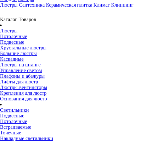
Люстры
Сантехника
Керамическая плитка
Климат
Клиннинг
Каталог Товаров
Люстры
Потолочные
Подвесные
Хрустальные люстры
Большие люстры
Каскадные
Люстры на штанге
Управление светом
Плафоны и абажуры
Лифты для люстр
Люстры-вентиляторы
Крепления для люстр
Основания для люстр
Светильники
Подвесные
Потолочные
Встраиваемые
Точечные
Накладные светильники