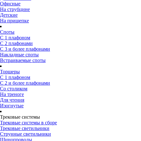
Офисные
На струбцине
Детские
На прищепке
Споты
С 1 плафоном
С 2 плафонами
С 3 и более плафонами
Накладные споты
Встраиваемые споты
Торшеры
С 1 плафоном
С 2 и более плафонами
Со столиком
На треноге
Для чтения
Изогнутые
Трековые системы
Трековые системы в сборе
Трековые светильники
Струнные светильники
Шинопроводы