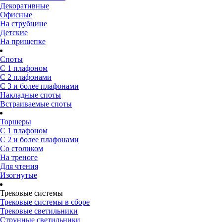
Декоративные
Офисные
На струбцине
Детские
На прищепке
Споты
С 1 плафоном
С 2 плафонами
С 3 и более плафонами
Накладные споты
Встраиваемые споты
Торшеры
С 1 плафоном
С 2 и более плафонами
Со столиком
На треноге
Для чтения
Изогнутые
Трековые системы
Трековые системы в сборе
Трековые светильники
Струнные светильники