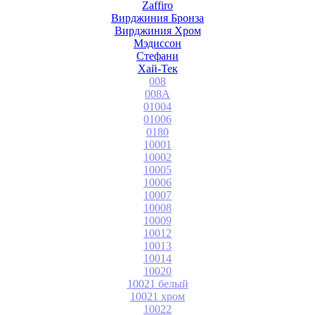
Zaffiro
Вирджиния Бронза
Вирджиния Хром
Мэдиссон
Стефани
Хай-Тек
008
008A
01004
01006
0180
10001
10002
10005
10006
10007
10008
10009
10012
10013
10014
10020
10021 белый
10021 хром
10022