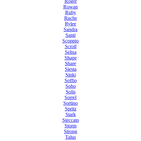
Roger
Rowan
Ruby
Ruche
Rylee
Sandra
Santi
Scoppio
Scroll
Selisa
Shape
Share
Siesta
Sinki
Soffio
Soho
Solis
Sorrel
Sortino
Spritz
Stark
Steccato
Storm
Strong
Talus