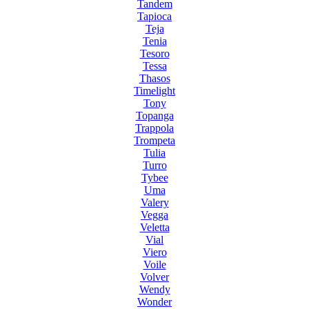
Tandem
Tapioca
Teja
Tenia
Tesoro
Tessa
Thasos
Timelight
Tony
Topanga
Trappola
Trompeta
Tulia
Turro
Tybee
Uma
Valery
Vegga
Veletta
Vial
Viero
Voile
Volver
Wendy
Wonder