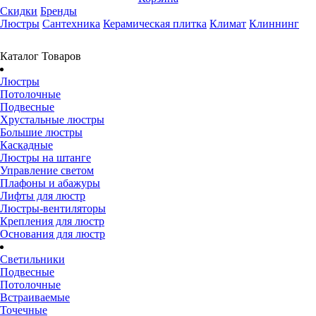
Скидки
Бренды
Люстры
Сантехника
Керамическая плитка
Климат
Клиннинг
Каталог Товаров
Люстры
Потолочные
Подвесные
Хрустальные люстры
Большие люстры
Каскадные
Люстры на штанге
Управление светом
Плафоны и абажуры
Лифты для люстр
Люстры-вентиляторы
Крепления для люстр
Основания для люстр
Светильники
Подвесные
Потолочные
Встраиваемые
Точечные