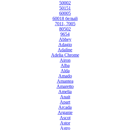
50002
50151
60005
60018 белый
7011, 7005
80502
9654
Abbey
Adagio
Adaline
Adelia Chrome
Airon
Alba
Alda
Amado
Amantea
Amaretto
Amelia
Anait
Apart
Arcada
Arganie
Ascot
Astor
Astro