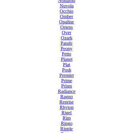
Notturno
Nuvola
Occhio
Omber
Opaline
Oriens
Over
Ozark
Parafe
Peony
Petto
Planet
Plat
Posh
Premier
Prime
Prism
Radiance
Ragno
Reprise
Rhyton
Rigel
Rim
Ringo
Ripple