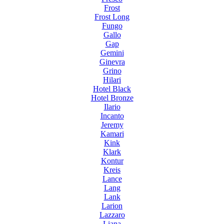
Frost
Frost Long
Fungo
Gallo
Gap
Gemini
Ginevra
Grino
Hilari
Hotel Black
Hotel Bronze
Ilario
Incanto
Jeremy
Kamari
Kink
Klark
Kontur
Kreis
Lance
Lang
Lank
Larion
Lazzaro
Liana