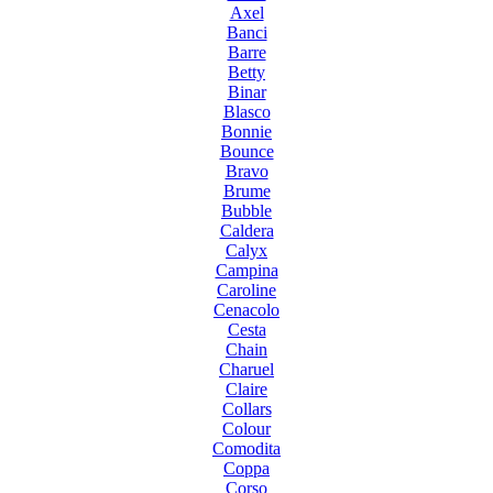
Axel
Banci
Barre
Betty
Binar
Blasco
Bonnie
Bounce
Bravo
Brume
Bubble
Caldera
Calyx
Campina
Caroline
Cenacolo
Cesta
Chain
Charuel
Claire
Collars
Colour
Comodita
Coppa
Corso