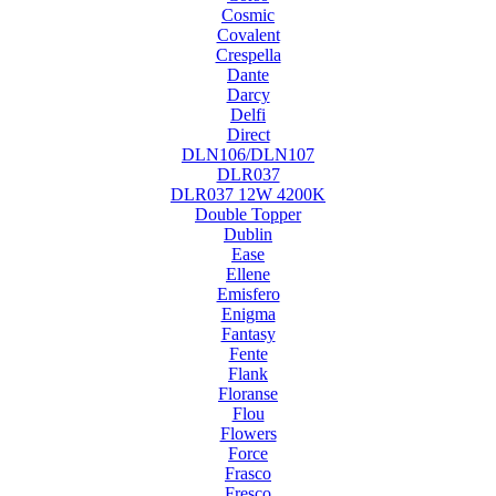
Cosmic
Covalent
Crespella
Dante
Darcy
Delfi
Direct
DLN106/DLN107
DLR037
DLR037 12W 4200K
Double Topper
Dublin
Ease
Ellene
Emisfero
Enigma
Fantasy
Fente
Flank
Floranse
Flou
Flowers
Force
Frasco
Fresco