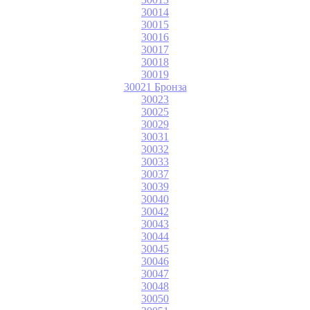
30014
30015
30016
30017
30018
30019
30021 Бронза
30023
30025
30029
30031
30032
30033
30037
30039
30040
30042
30043
30044
30045
30046
30047
30048
30050