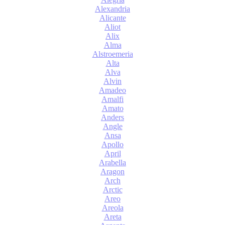
Alexandria
Alicante
Aliot
Alix
Alma
Alstroemeria
Alta
Alva
Alvin
Amadeo
Amalfi
Amato
Anders
Angle
Ansa
Apollo
April
Arabella
Aragon
Arch
Arctic
Areo
Areola
Areta