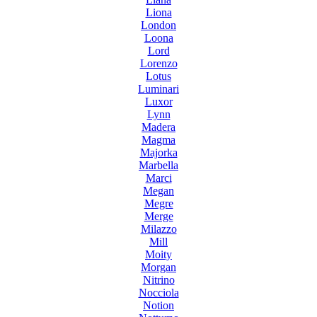
Liona
London
Loona
Lord
Lorenzo
Lotus
Luminari
Luxor
Lynn
Madera
Magma
Majorka
Marbella
Marci
Megan
Megre
Merge
Milazzo
Mill
Moity
Morgan
Nitrino
Nocciola
Notion