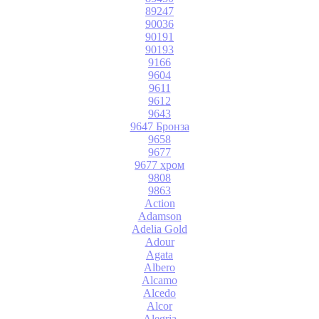
89247
90036
90191
90193
9166
9604
9611
9612
9643
9647 Бронза
9658
9677
9677 хром
9808
9863
Action
Adamson
Adelia Gold
Adour
Agata
Albero
Alcamo
Alcedo
Alcor
Alegria