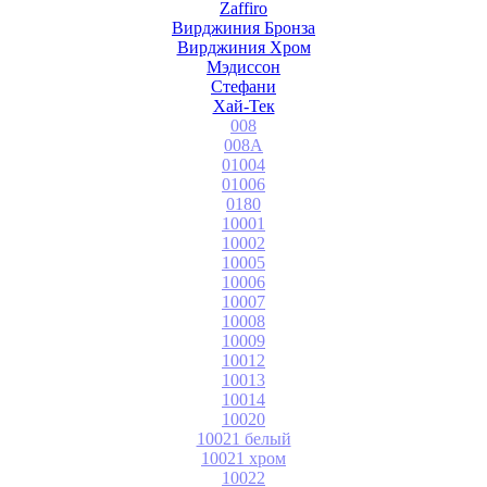
Zaffiro
Вирджиния Бронза
Вирджиния Хром
Мэдиссон
Стефани
Хай-Тек
008
008A
01004
01006
0180
10001
10002
10005
10006
10007
10008
10009
10012
10013
10014
10020
10021 белый
10021 хром
10022