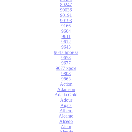
89247
90036
90191
90193
9166
9604
9611
9612
9643
9647 Бронза
9658
9677
9677 хром
9808
9863
Action
Adamson
Adelia Gold
Adour
Agata
Albero
Alcamo
Alcedo
Alcor
Alegria