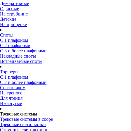
Декоративные
Офисные
На струбцине
Детские
На прищепке
Споты
С 1 плафоном
С 2 плафонами
С 3 и более плафонами
Накладные споты
Встраиваемые споты
Торшеры
С 1 плафоном
С 2 и более плафонами
Со столиком
На треноге
Для чтения
Изогнутые
Трековые системы
Трековые системы в сборе
Трековые светильники
Струнные светильники