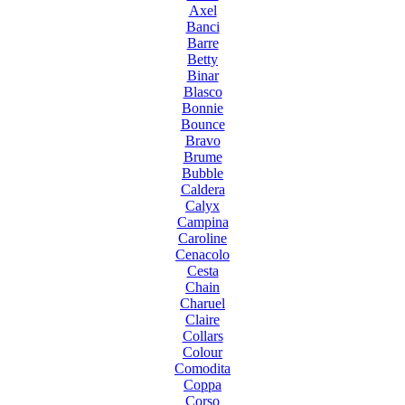
Axel
Banci
Barre
Betty
Binar
Blasco
Bonnie
Bounce
Bravo
Brume
Bubble
Caldera
Calyx
Campina
Caroline
Cenacolo
Cesta
Chain
Charuel
Claire
Collars
Colour
Comodita
Coppa
Corso