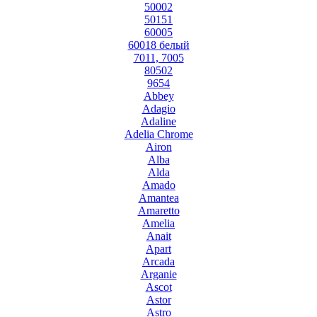
50002
50151
60005
60018 белый
7011, 7005
80502
9654
Abbey
Adagio
Adaline
Adelia Chrome
Airon
Alba
Alda
Amado
Amantea
Amaretto
Amelia
Anait
Apart
Arcada
Arganie
Ascot
Astor
Astro