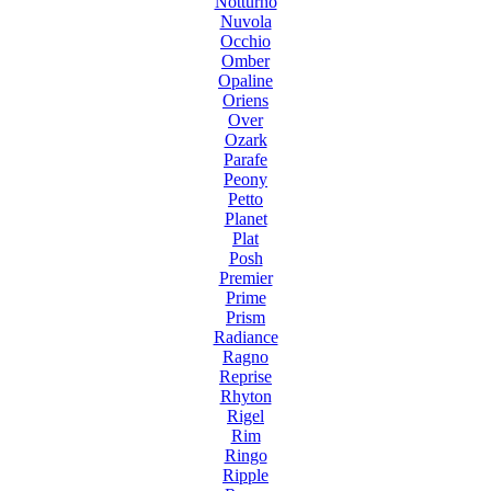
Notturno
Nuvola
Occhio
Omber
Opaline
Oriens
Over
Ozark
Parafe
Peony
Petto
Planet
Plat
Posh
Premier
Prime
Prism
Radiance
Ragno
Reprise
Rhyton
Rigel
Rim
Ringo
Ripple