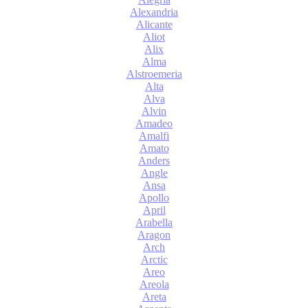
Alexandria
Alicante
Aliot
Alix
Alma
Alstroemeria
Alta
Alva
Alvin
Amadeo
Amalfi
Amato
Anders
Angle
Ansa
Apollo
April
Arabella
Aragon
Arch
Arctic
Areo
Areola
Areta