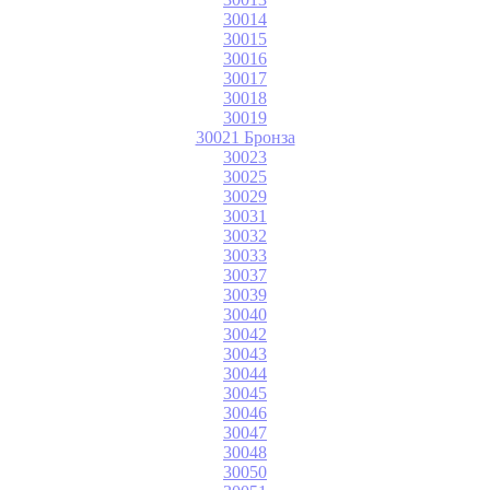
30014
30015
30016
30017
30018
30019
30021 Бронза
30023
30025
30029
30031
30032
30033
30037
30039
30040
30042
30043
30044
30045
30046
30047
30048
30050