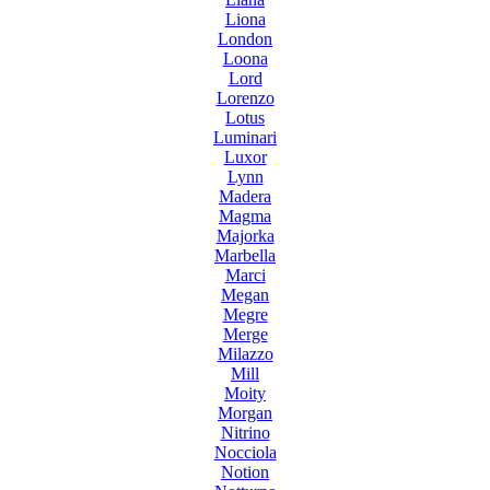
Liona
London
Loona
Lord
Lorenzo
Lotus
Luminari
Luxor
Lynn
Madera
Magma
Majorka
Marbella
Marci
Megan
Megre
Merge
Milazzo
Mill
Moity
Morgan
Nitrino
Nocciola
Notion