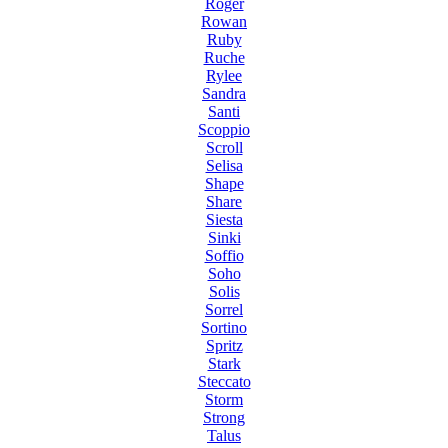
Roger
Rowan
Ruby
Ruche
Rylee
Sandra
Santi
Scoppio
Scroll
Selisa
Shape
Share
Siesta
Sinki
Soffio
Soho
Solis
Sorrel
Sortino
Spritz
Stark
Steccato
Storm
Strong
Talus