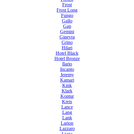
Frost
Frost Long
Fungo
Gallo
Gap
Gemini
Ginevra
Grino
Hilari
Hotel Black
Hotel Bronze
Ilario
Incanto
Jeremy
Kamari
Kink
Klark
Kontur
Kreis
Lance
Lang
Lank
Larion
Lazzaro
Liana