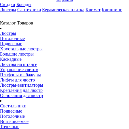
Скидки
Бренды
Люстры
Сантехника
Керамическая плитка
Климат
Клиннинг
Каталог Товаров
Люстры
Потолочные
Подвесные
Хрустальные люстры
Большие люстры
Каскадные
Люстры на штанге
Управление светом
Плафоны и абажуры
Лифты для люстр
Люстры-вентиляторы
Крепления для люстр
Основания для люстр
Светильники
Подвесные
Потолочные
Встраиваемые
Точечные