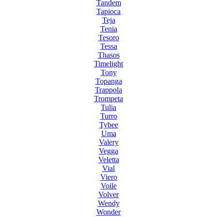
Tandem
Tapioca
Teja
Tenia
Tesoro
Tessa
Thasos
Timelight
Tony
Topanga
Trappola
Trompeta
Tulia
Turro
Tybee
Uma
Valery
Vegga
Veletta
Vial
Viero
Voile
Volver
Wendy
Wonder