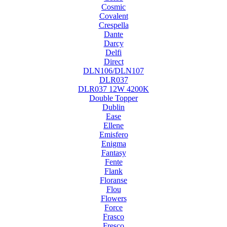
Cosmic
Covalent
Crespella
Dante
Darcy
Delfi
Direct
DLN106/DLN107
DLR037
DLR037 12W 4200K
Double Topper
Dublin
Ease
Ellene
Emisfero
Enigma
Fantasy
Fente
Flank
Floranse
Flou
Flowers
Force
Frasco
Fresco