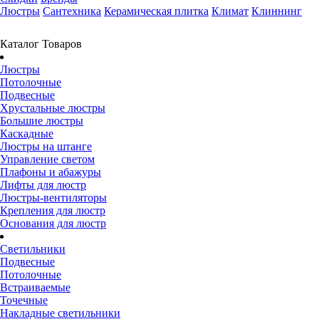
Люстры
Сантехника
Керамическая плитка
Климат
Клиннинг
Каталог Товаров
Люстры
Потолочные
Подвесные
Хрустальные люстры
Большие люстры
Каскадные
Люстры на штанге
Управление светом
Плафоны и абажуры
Лифты для люстр
Люстры-вентиляторы
Крепления для люстр
Основания для люстр
Светильники
Подвесные
Потолочные
Встраиваемые
Точечные
Накладные светильники