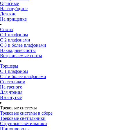
Офисные
На струбцине
Детские
На прищепке
Споты
С 1 плафоном
С 2 плафонами
С 3 и более плафонами
Накладные споты
Встраиваемые споты
Торшеры
С 1 плафоном
С 2 и более плафонами
Со столиком
На треноге
Для чтения
Изогнутые
Трековые системы
Трековые системы в сборе
Трековые светильники
Струнные светильники
Шинопроводы