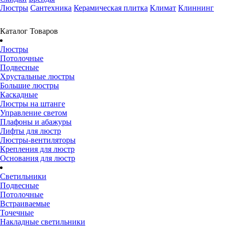
Люстры
Сантехника
Керамическая плитка
Климат
Клиннинг
Каталог Товаров
Люстры
Потолочные
Подвесные
Хрустальные люстры
Большие люстры
Каскадные
Люстры на штанге
Управление светом
Плафоны и абажуры
Лифты для люстр
Люстры-вентиляторы
Крепления для люстр
Основания для люстр
Светильники
Подвесные
Потолочные
Встраиваемые
Точечные
Накладные светильники