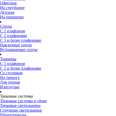
Офисные
На струбцине
Детские
На прищепке
Споты
С 1 плафоном
С 2 плафонами
С 3 и более плафонами
Накладные споты
Встраиваемые споты
Торшеры
С 1 плафоном
С 2 и более плафонами
Со столиком
На треноге
Для чтения
Изогнутые
Трековые системы
Трековые системы в сборе
Трековые светильники
Струнные светильники
Шинопроводы