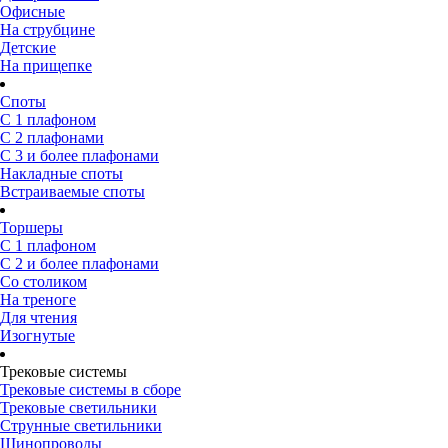
Офисные
На струбцине
Детские
На прищепке
Споты
С 1 плафоном
С 2 плафонами
С 3 и более плафонами
Накладные споты
Встраиваемые споты
Торшеры
С 1 плафоном
С 2 и более плафонами
Со столиком
На треноге
Для чтения
Изогнутые
Трековые системы
Трековые системы в сборе
Трековые светильники
Струнные светильники
Шинопроводы