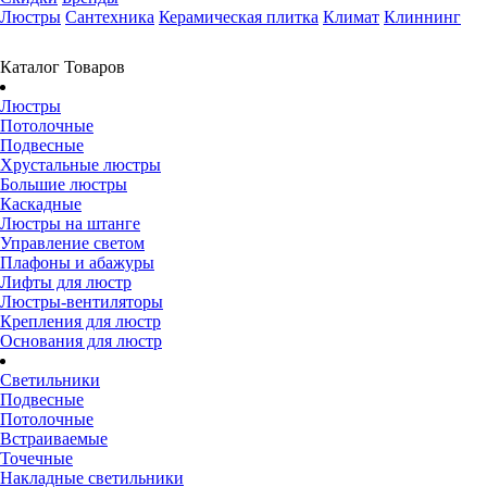
Люстры
Сантехника
Керамическая плитка
Климат
Клиннинг
Каталог Товаров
Люстры
Потолочные
Подвесные
Хрустальные люстры
Большие люстры
Каскадные
Люстры на штанге
Управление светом
Плафоны и абажуры
Лифты для люстр
Люстры-вентиляторы
Крепления для люстр
Основания для люстр
Светильники
Подвесные
Потолочные
Встраиваемые
Точечные
Накладные светильники