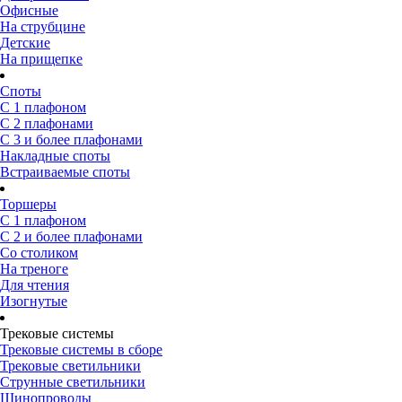
Офисные
На струбцине
Детские
На прищепке
Споты
С 1 плафоном
С 2 плафонами
С 3 и более плафонами
Накладные споты
Встраиваемые споты
Торшеры
С 1 плафоном
С 2 и более плафонами
Со столиком
На треноге
Для чтения
Изогнутые
Трековые системы
Трековые системы в сборе
Трековые светильники
Струнные светильники
Шинопроводы