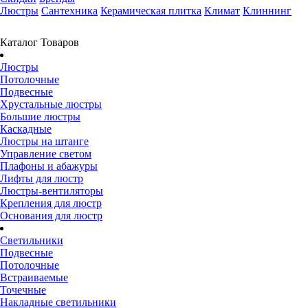
Люстры
Сантехника
Керамическая плитка
Климат
Клиннинг
Каталог Товаров
Люстры
Потолочные
Подвесные
Хрустальные люстры
Большие люстры
Каскадные
Люстры на штанге
Управление светом
Плафоны и абажуры
Лифты для люстр
Люстры-вентиляторы
Крепления для люстр
Основания для люстр
Светильники
Подвесные
Потолочные
Встраиваемые
Точечные
Накладные светильники