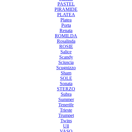
PASTEL
PIRAMIDE
PLATEA
Platea
Porta
Renata
ROMILDA
Rosalinda
ROSIE
Salice
Scandy
Sciuscia
Scugnizzo
Sham
SOLE
Sonata
STERZO
Subra
Summer
Tenerife
Trieste
Trumpet
Twins
Ull
VASO