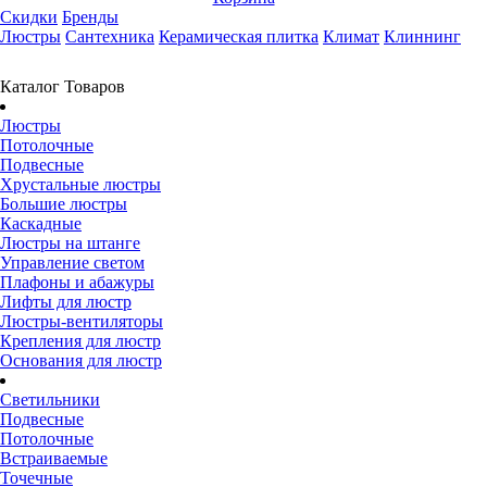
Скидки
Бренды
Люстры
Сантехника
Керамическая плитка
Климат
Клиннинг
Каталог Товаров
Люстры
Потолочные
Подвесные
Хрустальные люстры
Большие люстры
Каскадные
Люстры на штанге
Управление светом
Плафоны и абажуры
Лифты для люстр
Люстры-вентиляторы
Крепления для люстр
Основания для люстр
Светильники
Подвесные
Потолочные
Встраиваемые
Точечные