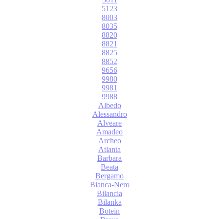
5123
8003
8035
8820
8821
8825
8852
9656
9980
9981
9988
Albedo
Alessandro
Alveare
Amadeo
Archeo
Atlanta
Barbara
Beata
Bergamo
Bianca-Nero
Bilancia
Bilanka
Botein