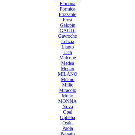
Floriana
Formica
Frizzante
Frost
Galopin
GAUDI
Gavroche
Letizia
Lianto
Lich
Malcone
Medea
Megan
MILANO
Milano
Millie
Miracolo
Molto
MONNA
Nova
Opal
Ophelia
Ostin
Paola
Passato