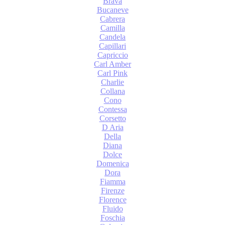
Brava
Bucaneve
Cabrera
Camilla
Candela
Capillari
Capriccio
Carl Amber
Carl Pink
Charlie
Collana
Cono
Contessa
Corsetto
D Aria
Della
Diana
Dolce
Domenica
Dora
Fiamma
Firenze
Florence
Fluido
Foschia