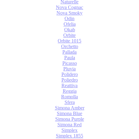
Naturelle
Nova Cognac
Nova Smoky
Odin
Ofelia
Okab
Orbite
Orbite 1015
Orchetto
Pallada
Paula
Picasso
Pluvia
Polidero
Poliedro
Reattiva
Reggia
Romolla
Sfera
Simona Amber
Simona Blue
Simona Purple
Simona Red
Simplex
Simplex 1855