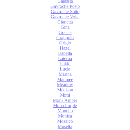
Galassia
Gavroche Posto
Gavroche Sotto
Gavroche Volta
Gianetta
Gina
Goccia
Grappolo
Grigio
Hazel
Isabella
Laterna
Lokki
Lucia
Marina
Maumee
Meadow
Medison
Mimi
Mona Amber
Mona Purple
Monello
Monica
Mosaico
Musetta