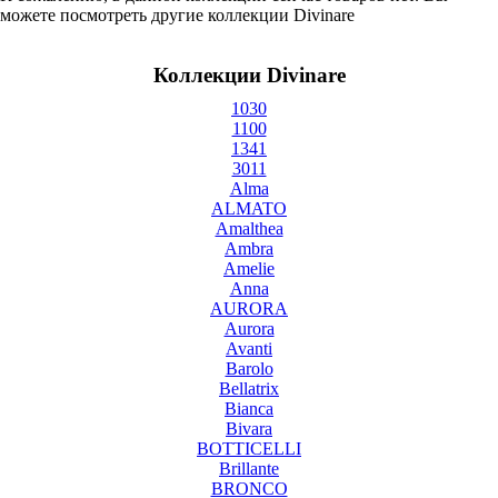
можете посмотреть другие коллекции Divinare
Коллекции Divinare
1030
1100
1341
3011
Alma
ALMATO
Amalthea
Ambra
Amelie
Anna
AURORA
Aurora
Avanti
Barolo
Bellatrix
Bianca
Bivara
BOTTICELLI
Brillante
BRONCO