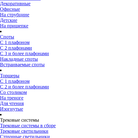
Декоративные
Офисные
На струбцине
Детские
На прищепке
Споты
С 1 плафоном
С 2 плафонами
С 3 и более плафонами
Накладные споты
Встраиваемые споты
Торшеры
С 1 плафоном
С 2 и более плафонами
Со столиком
На треноге
Для чтения
Изогнутые
Трековые системы
Трековые системы в сборе
Трековые светильники
Струнные светильники