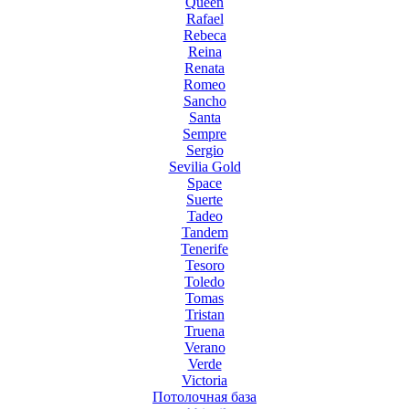
Queen
Rafael
Rebeca
Reina
Renata
Romeo
Sancho
Santa
Sempre
Sergio
Sevilia Gold
Space
Suerte
Tadeo
Tandem
Tenerife
Tesoro
Toledo
Tomas
Tristan
Truena
Verano
Verde
Victoria
Потолочная база