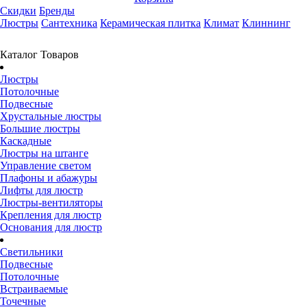
Скидки
Бренды
Люстры
Сантехника
Керамическая плитка
Климат
Клиннинг
Каталог Товаров
Люстры
Потолочные
Подвесные
Хрустальные люстры
Большие люстры
Каскадные
Люстры на штанге
Управление светом
Плафоны и абажуры
Лифты для люстр
Люстры-вентиляторы
Крепления для люстр
Основания для люстр
Светильники
Подвесные
Потолочные
Встраиваемые
Точечные