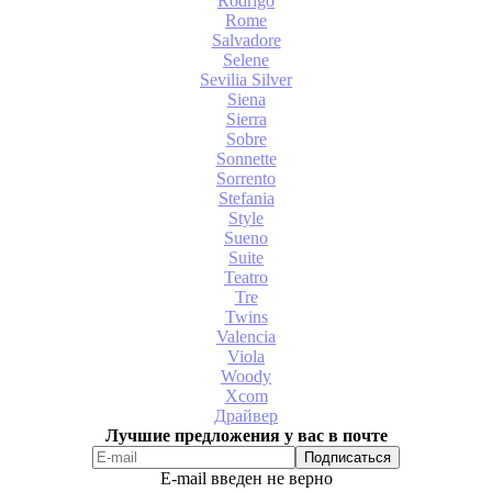
Rodrigo
Rome
Salvadore
Selene
Sevilia Silver
Siena
Sierra
Sobre
Sonnette
Sorrento
Stefania
Style
Sueno
Suite
Teatro
Tre
Twins
Valencia
Viola
Woody
Xcom
Драйвер
Лучшие предложения у вас в почте
E-mail введен не верно