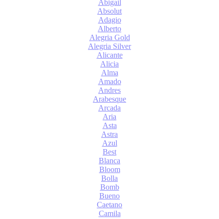
Abigail
Absolut
Adagio
Alberto
Alegria Gold
Alegria Silver
Alicante
Alicia
Alma
Amado
Andres
Arabesque
Arcada
Aria
Asta
Astra
Azul
Best
Blanca
Bloom
Bolla
Bomb
Bueno
Caetano
Camila