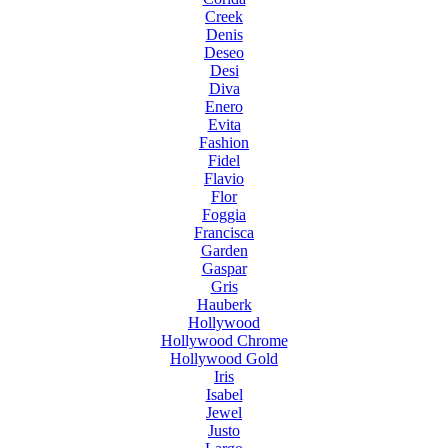
Creek
Denis
Deseo
Desi
Diva
Enero
Evita
Fashion
Fidel
Flavio
Flor
Foggia
Francisca
Garden
Gaspar
Gris
Hauberk
Hollywood
Hollywood Chrome
Hollywood Gold
Iris
Isabel
Jewel
Justo