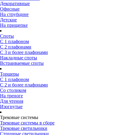
Декоративные
Офисные
На струбцине
Детские
На прищепке
Споты
С 1 плафоном
С 2 плафонами
С 3 и более плафонами
Накладные споты
Встраиваемые споты
Торшеры
С 1 плафоном
С 2 и более плафонами
Со столиком
На треноге
Для чтения
Изогнутые
Трековые системы
Трековые системы в сборе
Трековые светильники
Струнные светильники