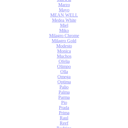
Marzo
Mayo
MEAN WELL
Medea White
Miel
Miko
Milagro Chrome
Milagro Gold
Modesto
Monica
Muchos
Ofelia
Olimpo
Olla
Omega
Optima
Palio
Palma
Parma
Pio
Prada
Prima
Raul
Reef