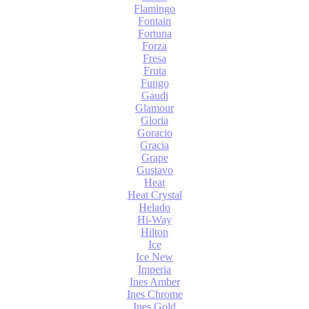
Flamingo
Fontain
Fortuna
Forza
Fresa
Fruta
Fungo
Gaudi
Glamour
Gloria
Goracio
Gracia
Grape
Gustavo
Heat
Heat Crystal
Helado
Hi-Way
Hilton
Ice
Ice New
Imperia
Ines Amber
Ines Chrome
Ines Gold