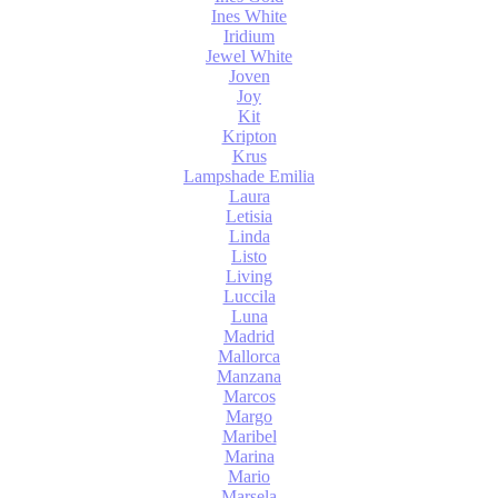
Ines White
Iridium
Jewel White
Joven
Joy
Kit
Kripton
Krus
Lampshade Emilia
Laura
Letisia
Linda
Listo
Living
Luccila
Luna
Madrid
Mallorca
Manzana
Marcos
Margo
Maribel
Marina
Mario
Marsela