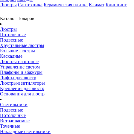
Люстры
Сантехника
Керамическая плитка
Климат
Клиннинг
Каталог Товаров
Люстры
Потолочные
Подвесные
Хрустальные люстры
Большие люстры
Каскадные
Люстры на штанге
Управление светом
Плафоны и абажуры
Лифты для люстр
Люстры-вентиляторы
Крепления для люстр
Основания для люстр
Светильники
Подвесные
Потолочные
Встраиваемые
Точечные
Накладные светильники