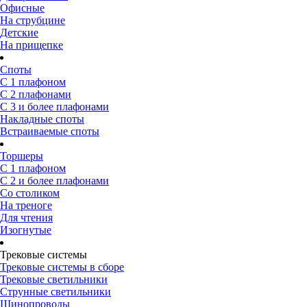
Офисные
На струбцине
Детские
На прищепке
Споты
С 1 плафоном
С 2 плафонами
С 3 и более плафонами
Накладные споты
Встраиваемые споты
Торшеры
С 1 плафоном
С 2 и более плафонами
Со столиком
На треноге
Для чтения
Изогнутые
Трековые системы
Трековые системы в сборе
Трековые светильники
Струнные светильники
Шинопроводы