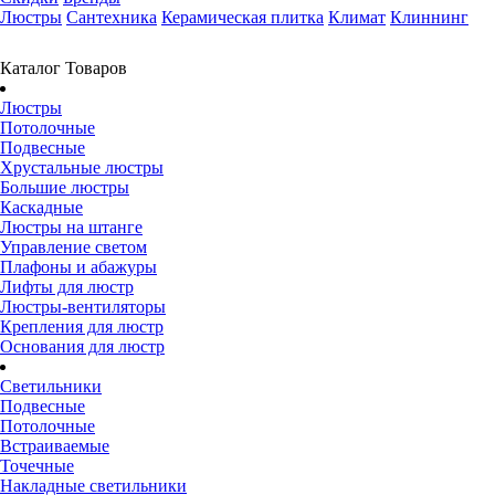
Люстры
Сантехника
Керамическая плитка
Климат
Клиннинг
Каталог Товаров
Люстры
Потолочные
Подвесные
Хрустальные люстры
Большие люстры
Каскадные
Люстры на штанге
Управление светом
Плафоны и абажуры
Лифты для люстр
Люстры-вентиляторы
Крепления для люстр
Основания для люстр
Светильники
Подвесные
Потолочные
Встраиваемые
Точечные
Накладные светильники