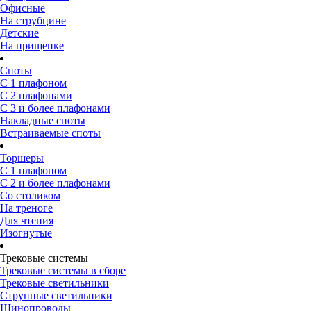
Офисные
На струбцине
Детские
На прищепке
Споты
С 1 плафоном
С 2 плафонами
С 3 и более плафонами
Накладные споты
Встраиваемые споты
Торшеры
С 1 плафоном
С 2 и более плафонами
Со столиком
На треноге
Для чтения
Изогнутые
Трековые системы
Трековые системы в сборе
Трековые светильники
Струнные светильники
Шинопроводы