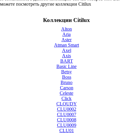
можете посмотреть другие коллекции Citilux
Коллекции Citilux
Alton
Aria
Aster
Atman Smart
Axel
Axis
BART
Basic Line
Betsy
Boss
Bruno
Carson
Celeste
Click
CLOUDY
CLU0002
CLU0007
CLU0008
CLU0009
CLU01