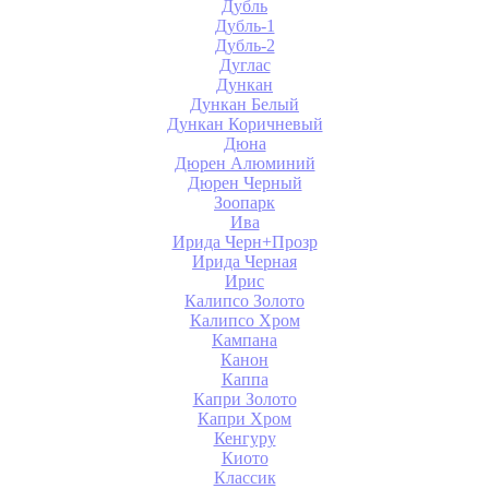
Дубль
Дубль-1
Дубль-2
Дуглас
Дункан
Дункан Белый
Дункан Коричневый
Дюна
Дюрен Алюминий
Дюрен Черный
Зоопарк
Ива
Ирида Черн+Прозр
Ирида Черная
Ирис
Калипсо Золото
Калипсо Хром
Кампана
Канон
Каппа
Капри Золото
Капри Хром
Кенгуру
Киото
Классик