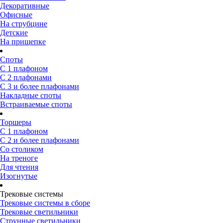
Декоративные
Офисные
На струбцине
Детские
На прищепке
Споты
С 1 плафоном
С 2 плафонами
С 3 и более плафонами
Накладные споты
Встраиваемые споты
Торшеры
С 1 плафоном
С 2 и более плафонами
Со столиком
На треноге
Для чтения
Изогнутые
Трековые системы
Трековые системы в сборе
Трековые светильники
Струнные светильники