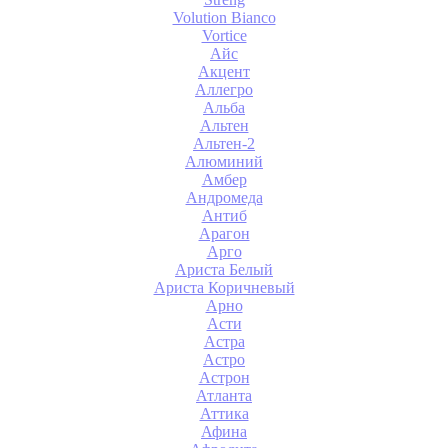
Volution Bianco
Vortice
Айс
Акцент
Аллегро
Альба
Альтен
Альтен-2
Алюминий
Амбер
Андромеда
Антиб
Арагон
Арго
Ариста Белый
Ариста Коричневый
Арно
Асти
Астра
Астро
Астрон
Атланта
Аттика
Афина