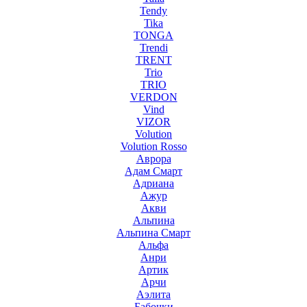
Tendy
Tika
TONGA
Trendi
TRENT
Trio
TRIO
VERDON
Vind
VIZOR
Volution
Volution Rosso
Аврора
Адам Смарт
Адриана
Ажур
Акви
Альпина
Альпина Смарт
Альфа
Анри
Артик
Арчи
Аэлита
Бабочки