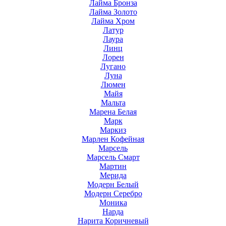
Лайма Бронза
Лайма Золото
Лайма Хром
Латур
Лаура
Линц
Лорен
Лугано
Луна
Люмен
Майя
Мальта
Марена Белая
Марк
Маркиз
Марлен Кофейная
Марсель
Марсель Смарт
Мартин
Мерида
Модерн Белый
Модерн Серебро
Моника
Нарда
Нарита Коричневый