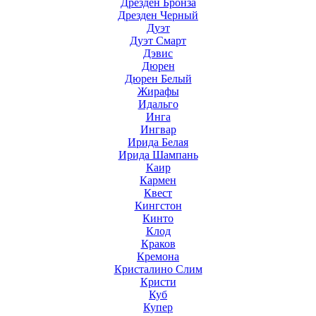
Дрезден Бронза
Дрезден Черный
Дуэт
Дуэт Смарт
Дэвис
Дюрен
Дюрен Белый
Жирафы
Идальго
Инга
Ингвар
Ирида Белая
Ирида Шампань
Каир
Кармен
Квест
Кингстон
Кинто
Клод
Краков
Кремона
Кристалино Слим
Кристи
Куб
Купер