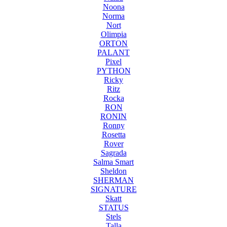
Noona
Norma
Nort
Olimpia
ORTON
PALANT
Pixel
PYTHON
Ricky
Ritz
Rocka
RON
RONIN
Ronny
Rosetta
Rover
Sagrada
Salma Smart
Sheldon
SHERMAN
SIGNATURE
Skatt
STATUS
Stels
Talla