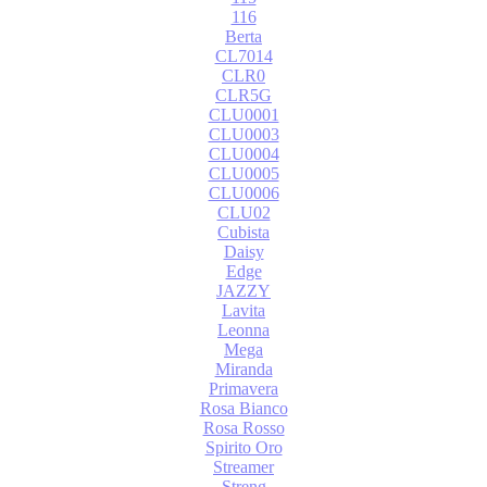
116
Berta
CL7014
CLR0
CLR5G
CLU0001
CLU0003
CLU0004
CLU0005
CLU0006
CLU02
Cubista
Daisy
Edge
JAZZY
Lavita
Leonna
Mega
Miranda
Primavera
Rosa Bianco
Rosa Rosso
Spirito Oro
Streamer
Streng