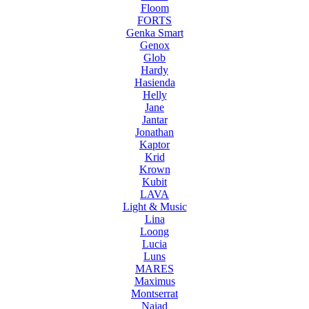
Floom
FORTS
Genka Smart
Genox
Glob
Hardy
Hasienda
Helly
Jane
Jantar
Jonathan
Kaptor
Krid
Krown
Kubit
LAVA
Light & Music
Lina
Loong
Lucia
Luns
MARES
Maximus
Montserrat
Naiad