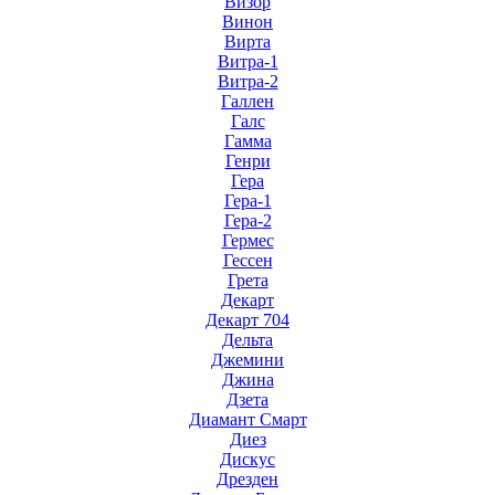
Визор
Винон
Вирта
Витра-1
Витра-2
Галлен
Галс
Гамма
Генри
Гера
Гера-1
Гера-2
Гермес
Гессен
Грета
Декарт
Декарт 704
Дельта
Джемини
Джина
Дзета
Диамант Смарт
Диез
Дискус
Дрезден