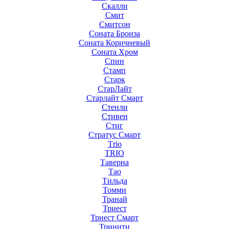
Скалли
Смит
Смитсон
Соната Бронза
Соната Коричневый
Соната Хром
Спин
Стамп
Старк
СтарЛайт
Старлайт Смарт
Стенли
Стивен
Стиг
Стратус Смарт
Тrio
ТRIO
Таверна
Тао
Тильда
Томми
Транай
Триест
Триест Смарт
Тринити