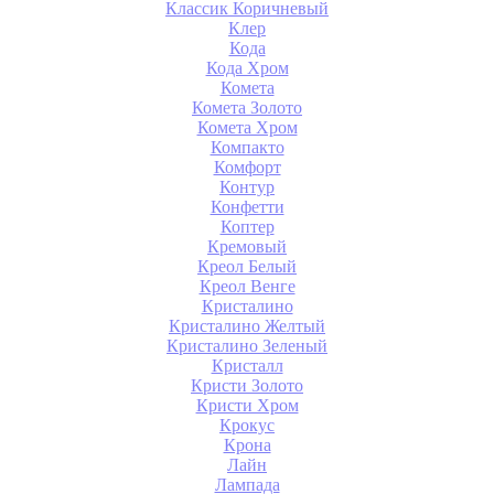
Классик Коричневый
Клер
Кода
Кода Хром
Комета
Комета Золото
Комета Хром
Компакто
Комфорт
Контур
Конфетти
Коптер
Кремовый
Креол Белый
Креол Венге
Кристалино
Кристалино Желтый
Кристалино Зеленый
Кристалл
Кристи Золото
Кристи Хром
Крокус
Крона
Лайн
Лампада