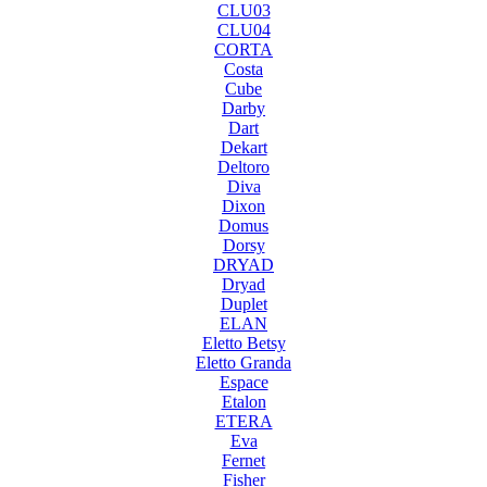
CLU03
CLU04
CORTA
Costa
Cube
Darby
Dart
Dekart
Deltoro
Diva
Dixon
Domus
Dorsy
DRYAD
Dryad
Duplet
ELAN
Eletto Betsy
Eletto Granda
Espace
Etalon
ETERA
Eva
Fernet
Fisher