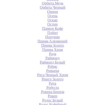
Орбита Медь
Орбита Черный
Орион
Осень
Оскар
Остин
Паркер Кофе
Пойнт
Попурри
Прима Алюминий
Прима Золото
Прима Хром
Рада
Раймонд
Раймонд Белый
Реймс
Ривьера
Рига Черный Хром
Ринго Золото
Рита
Робуста
Ровена Бронза
Ровер
Родос Белый
Родос Кофейный