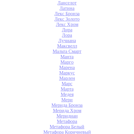
Ланселот
Латина
Лекс Бронза
Лекс Золото
Лекс Хром
Лира
Лора
Лучиана
Максвелл
Мальта Смарт
Манта
Марго
Марена
Маркус
Марлен
Марс
Марта
Медея
Мери
Мерида Бронза
Мерида Хром
Меридиан
Метафора
Метафора Белый
Метафора Коричневый