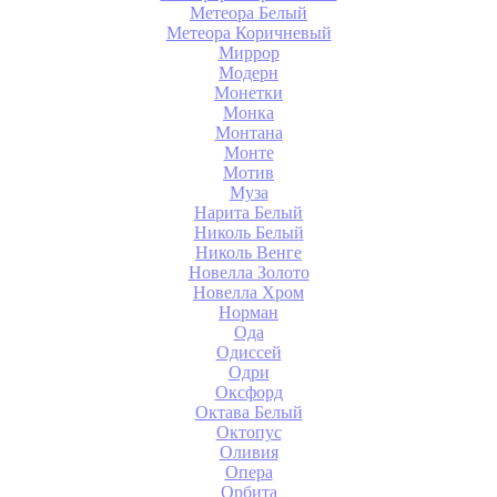
Метеора Белый
Метеора Коричневый
Миррор
Модерн
Монетки
Монка
Монтана
Монте
Мотив
Муза
Нарита Белый
Николь Белый
Николь Венге
Новелла Золото
Новелла Хром
Норман
Ода
Одиссей
Одри
Оксфорд
Октава Белый
Октопус
Оливия
Опера
Орбита