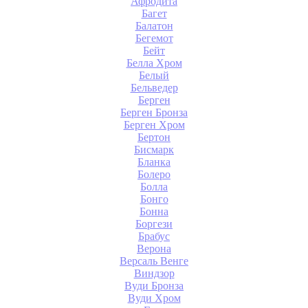
Афродита
Багет
Балатон
Бегемот
Бейт
Белла Хром
Белый
Бельведер
Берген
Берген Бронза
Берген Хром
Бертон
Бисмарк
Бланка
Болеро
Болла
Бонго
Бонна
Боргези
Брабус
Верона
Версаль Венге
Виндзор
Вуди Бронза
Вуди Хром