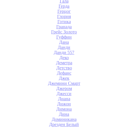
Гала
Герда
Герцог
Глория
Готика
Гранада
Грейс Золото
Гуффин
Дана
Данди
Данди 557
Деко
Деметра
Детство
Дефанс
Джек
Джемини Смарт
Джером
Джесси
Диана
Дижон
Димона
Дина
Доминикана
Дрезден Белый