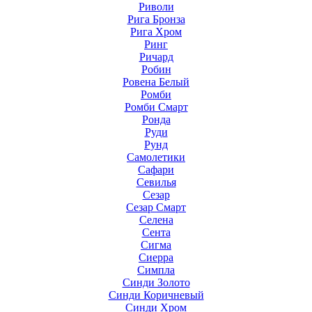
Риволи
Рига Бронза
Рига Хром
Ринг
Ричард
Робин
Ровена Белый
Ромби
Ромби Смарт
Ронда
Руди
Рунд
Самолетики
Сафари
Севилья
Сезар
Сезар Смарт
Селена
Сента
Сигма
Сиерра
Симпла
Синди Золото
Синди Коричневый
Синди Хром