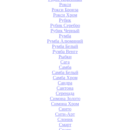
Рокси
Рокси Бронза
Рокси Хром
Рубик
Рубик Серебро
Рубик Черный
Румба
Румба Алюминий
Румба Белый
Румба Венге
Рыбки
Сага
Самба
Самба Белый
Самба Хром
Сандра
Сантона
Серенада
Симона Золото
Симона Хром
Синто
Сити-Арт
Слоник
Смарт
Спарк