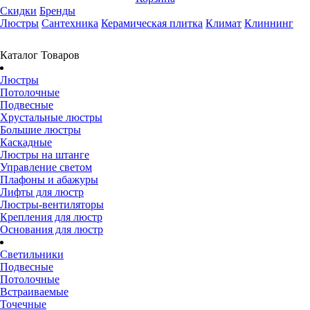
Скидки
Бренды
Люстры
Сантехника
Керамическая плитка
Климат
Клиннинг
Каталог Товаров
Люстры
Потолочные
Подвесные
Хрустальные люстры
Большие люстры
Каскадные
Люстры на штанге
Управление светом
Плафоны и абажуры
Лифты для люстр
Люстры-вентиляторы
Крепления для люстр
Основания для люстр
Светильники
Подвесные
Потолочные
Встраиваемые
Точечные