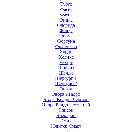
Тубус
Фасет
Фауст
Финка
Флорида
Фонда
Форма
Фортуна
Франческа
Харди
Хеликс
Чезаре
Шарлиз
Шелли
Шербург-1
Шербург-2
Эвита
Эвора Квадро
Эвора Квадро Черный
Эвора Рондо Песочный
Эдисон
Электрон
Эмир
Юпитер Смарт
115