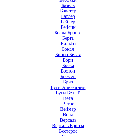
Базель
Бакстер
Батлер
Бейкер
Бейсик
Белла Бронза
Берта
Бильбо
Бокал
Бонна Белая
Борн
Боска
Бостон
Бремен
Бриз
Буги Алюминий
Буги Белый
Вега
Вегас
Веймар
Вена
Версаль
Версаль Бронза
Вестерос