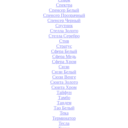
Спектра
Спенсер Белый
Спенсер Прозрачный
Спенсер Черный
Спутник
Стелла Золото
Стелла Серебро
Стив
Стратус
Сфера Белый
Сфера Медь
Сфера Хром
Сюзи
Сюзи Белый
Сюзи Венге
Сюита Золото
Сюита Хром
Тайфун
Тамбо
Тандем
Тао Белый
Тека
Терминатор
Тесла