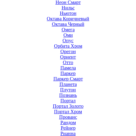
Неон Смарт
Нильс
Ньютон
Октава Коричневый
Октава Черный
Омега
Оми
Опус
Орбита Хром
Орегон
Ориент
Отто
Памела
Паркер
Паркер Смарт
Планета
Плутон
Познань
Портал
Портал Золото
Портал Хром
Прованс
Рандом
Рейнер
Рианна