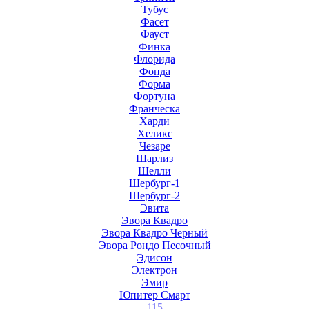
Тубус
Фасет
Фауст
Финка
Флорида
Фонда
Форма
Фортуна
Франческа
Харди
Хеликс
Чезаре
Шарлиз
Шелли
Шербург-1
Шербург-2
Эвита
Эвора Квадро
Эвора Квадро Черный
Эвора Рондо Песочный
Эдисон
Электрон
Эмир
Юпитер Смарт
115