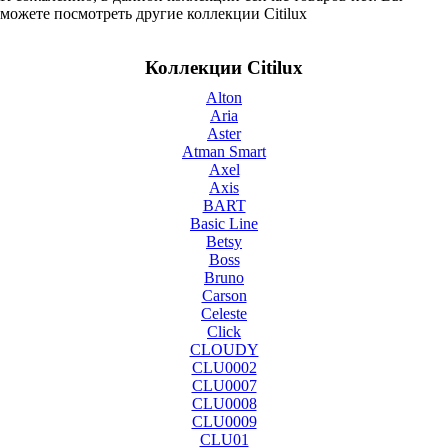
можете посмотреть другие коллекции Citilux
Коллекции Citilux
Alton
Aria
Aster
Atman Smart
Axel
Axis
BART
Basic Line
Betsy
Boss
Bruno
Carson
Celeste
Click
CLOUDY
CLU0002
CLU0007
CLU0008
CLU0009
CLU01