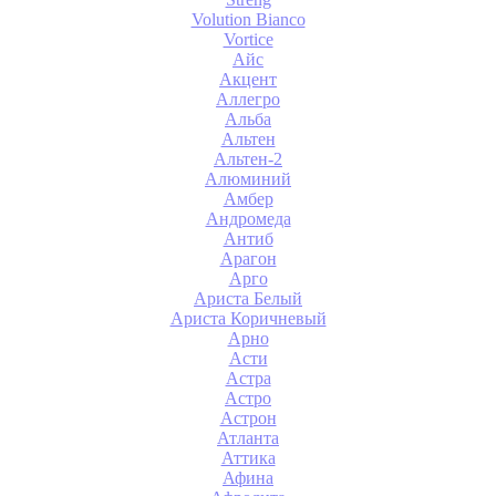
Volution Bianco
Vortice
Айс
Акцент
Аллегро
Альба
Альтен
Альтен-2
Алюминий
Амбер
Андромеда
Антиб
Арагон
Арго
Ариста Белый
Ариста Коричневый
Арно
Асти
Астра
Астро
Астрон
Атланта
Аттика
Афина