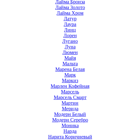
Лайма Бронза
Лайма Золото
Лайма Хром
Латур
Лаура
Линц
Лорен
Лугано
Луна
Люмен
Майя
Мальта
Марена Белая
Марк
Маркиз
Марлен Кофейная
Марсель
Марсель Смарт
Мартин
Мерида
Модерн Белый
Модерн Серебро
Моника
Нарда
Нарита Коричневый