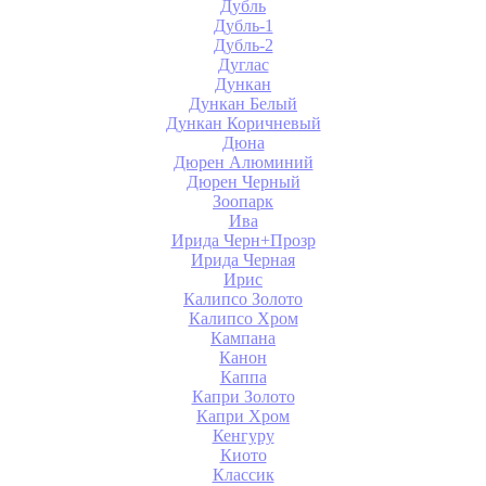
Дубль
Дубль-1
Дубль-2
Дуглас
Дункан
Дункан Белый
Дункан Коричневый
Дюна
Дюрен Алюминий
Дюрен Черный
Зоопарк
Ива
Ирида Черн+Прозр
Ирида Черная
Ирис
Калипсо Золото
Калипсо Хром
Кампана
Канон
Каппа
Капри Золото
Капри Хром
Кенгуру
Киото
Классик