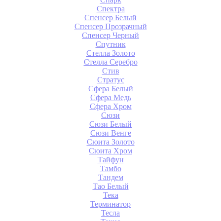
Спектра
Спенсер Белый
Спенсер Прозрачный
Спенсер Черный
Спутник
Стелла Золото
Стелла Серебро
Стив
Стратус
Сфера Белый
Сфера Медь
Сфера Хром
Сюзи
Сюзи Белый
Сюзи Венге
Сюита Золото
Сюита Хром
Тайфун
Тамбо
Тандем
Тао Белый
Тека
Терминатор
Тесла