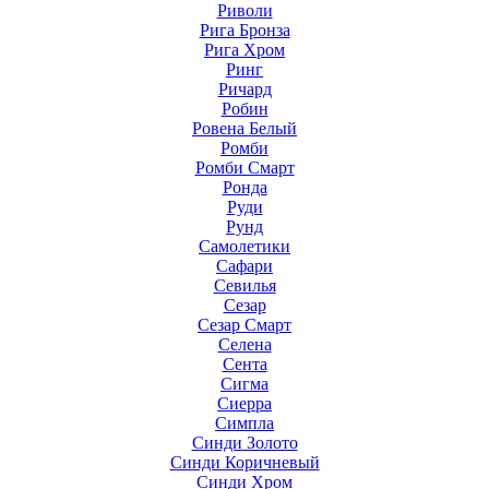
Риволи
Рига Бронза
Рига Хром
Ринг
Ричард
Робин
Ровена Белый
Ромби
Ромби Смарт
Ронда
Руди
Рунд
Самолетики
Сафари
Севилья
Сезар
Сезар Смарт
Селена
Сента
Сигма
Сиерра
Симпла
Синди Золото
Синди Коричневый
Синди Хром