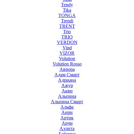
Tendy
Tika
TONGA
Trendi
TRENT
Trio
TRIO
VERDON
Vind
VIZOR
Volution
Volution Rosso
Аврора
Адам Смарт
Адриана
Ажур
Акви
Альпина
Альпина Смарт
Альфа
Анри
Артик
Арчи
Аэлита
Бабочки