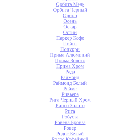
Орбита Медь
Орбита Черный
Орион
Осень
Оскар
Остин
Паркер Кофе
Пойнт
Попурри
Прима Алюминий
Прима Золото
Прима Хром
Рада
Раймонд
Раймонд Белый
Реймс
Ривьера
Рига Черный Хром
Ринго Золото
Рита
Робуста
Ровена Бронза
Ровер
Родос Белый
Родос Кофейный