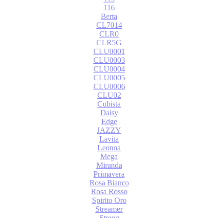
116
Berta
CL7014
CLR0
CLR5G
CLU0001
CLU0003
CLU0004
CLU0005
CLU0006
CLU02
Cubista
Daisy
Edge
JAZZY
Lavita
Leonna
Mega
Miranda
Primavera
Rosa Bianco
Rosa Rosso
Spirito Oro
Streamer
Streng