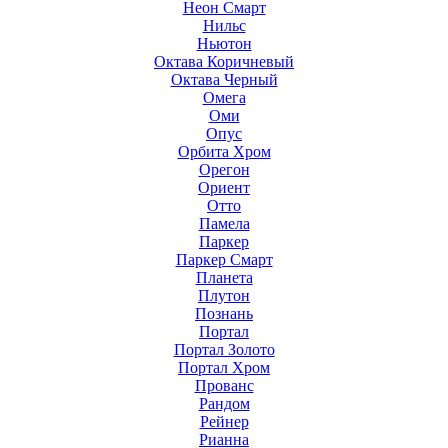
Неон Смарт
Нильс
Ньютон
Октава Коричневый
Октава Черный
Омега
Оми
Опус
Орбита Хром
Орегон
Ориент
Отто
Памела
Паркер
Паркер Смарт
Планета
Плутон
Познань
Портал
Портал Золото
Портал Хром
Прованс
Рандом
Рейнер
Рианна