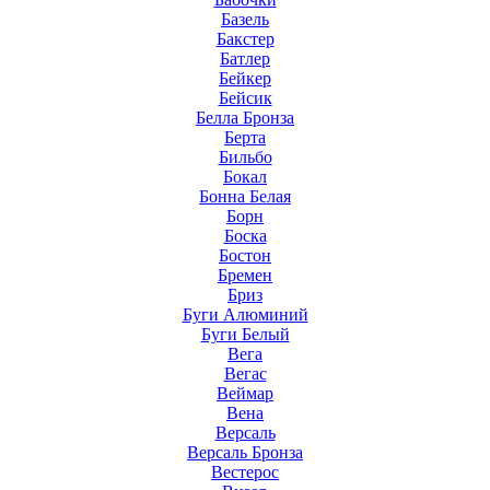
Базель
Бакстер
Батлер
Бейкер
Бейсик
Белла Бронза
Берта
Бильбо
Бокал
Бонна Белая
Борн
Боска
Бостон
Бремен
Бриз
Буги Алюминий
Буги Белый
Вега
Вегас
Веймар
Вена
Версаль
Версаль Бронза
Вестерос