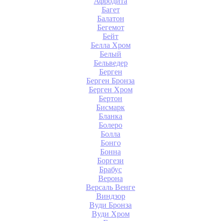
Афродита
Багет
Балатон
Бегемот
Бейт
Белла Хром
Белый
Бельведер
Берген
Берген Бронза
Берген Хром
Бертон
Бисмарк
Бланка
Болеро
Болла
Бонго
Бонна
Боргези
Брабус
Верона
Версаль Венге
Виндзор
Вуди Бронза
Вуди Хром