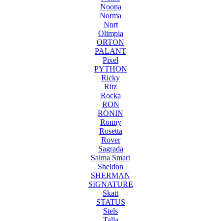
Noona
Norma
Nort
Olimpia
ORTON
PALANT
Pixel
PYTHON
Ricky
Ritz
Rocka
RON
RONIN
Ronny
Rosetta
Rover
Sagrada
Salma Smart
Sheldon
SHERMAN
SIGNATURE
Skatt
STATUS
Stels
Talla