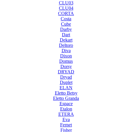
CLU03
CLU04
CORTA
Costa
Cube
Darby
Dart
Dekart
Deltoro
Diva
Dixon
Domus
Dorsy
DRYAD
Dryad
Duplet
ELAN
Eletto Betsy
Eletto Granda
Espace
Etalon
ETERA
Eva
Fernet
Fisher