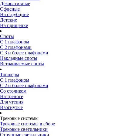
Декоративные
Офисные
На струбцине
Детские
На прищепке
Споты
С 1 плафоном
С 2 плафонами
С 3 и более плафонами
Накладные споты
Встраиваемые споты
Торшеры
С 1 плафоном
С 2 и более плафонами
Со столиком
На треноге
Для чтения
Изогнутые
Трековые системы
Трековые системы в сборе
Трековые светильники
Струнные светильники