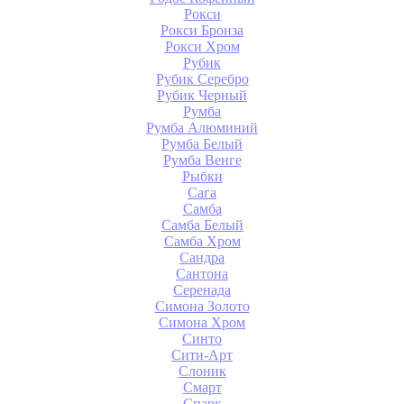
Рокси
Рокси Бронза
Рокси Хром
Рубик
Рубик Серебро
Рубик Черный
Румба
Румба Алюминий
Румба Белый
Румба Венге
Рыбки
Сага
Самба
Самба Белый
Самба Хром
Сандра
Сантона
Серенада
Симона Золото
Симона Хром
Синто
Сити-Арт
Слоник
Смарт
Спарк