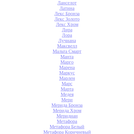
Ланселот
Латина
Лекс Бронза
Лекс Золото
Лекс Хром
Лира
Лора
Лучиана
Максвелл
Мальта Смарт
Манта
Марго
Марена
Маркус
Марлен
Марс
Марта
Медея
Мери
Мерида Бронза
Мерида Хром
Меридиан
Метафора
Метафора Белый
Метафора Коричневый