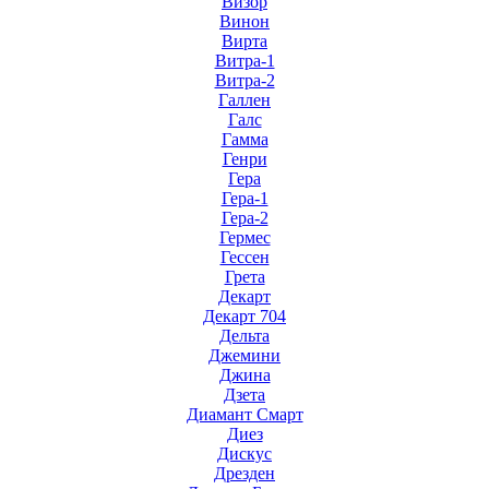
Визор
Винон
Вирта
Витра-1
Витра-2
Галлен
Галс
Гамма
Генри
Гера
Гера-1
Гера-2
Гермес
Гессен
Грета
Декарт
Декарт 704
Дельта
Джемини
Джина
Дзета
Диамант Смарт
Диез
Дискус
Дрезден