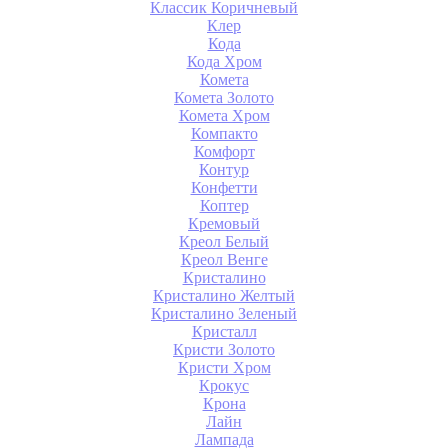
Классик Коричневый
Клер
Кода
Кода Хром
Комета
Комета Золото
Комета Хром
Компакто
Комфорт
Контур
Конфетти
Коптер
Кремовый
Креол Белый
Креол Венге
Кристалино
Кристалино Желтый
Кристалино Зеленый
Кристалл
Кристи Золото
Кристи Хром
Крокус
Крона
Лайн
Лампада