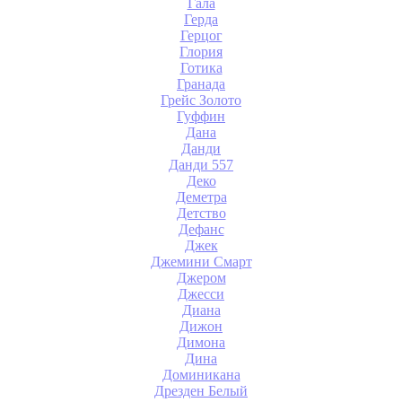
Гала
Герда
Герцог
Глория
Готика
Гранада
Грейс Золото
Гуффин
Дана
Данди
Данди 557
Деко
Деметра
Детство
Дефанс
Джек
Джемини Смарт
Джером
Джесси
Диана
Дижон
Димона
Дина
Доминикана
Дрезден Белый