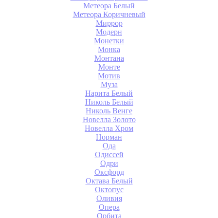
Метеора Белый
Метеора Коричневый
Миррор
Модерн
Монетки
Монка
Монтана
Монте
Мотив
Муза
Нарита Белый
Николь Белый
Николь Венге
Новелла Золото
Новелла Хром
Норман
Ода
Одиссей
Одри
Оксфорд
Октава Белый
Октопус
Оливия
Опера
Орбита