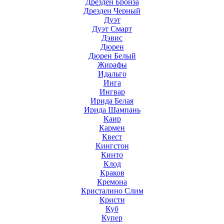
Дрезден Бронза
Дрезден Черный
Дуэт
Дуэт Смарт
Дэвис
Дюрен
Дюрен Белый
Жирафы
Идальго
Инга
Ингвар
Ирида Белая
Ирида Шампань
Каир
Кармен
Квест
Кингстон
Кинто
Клод
Краков
Кремона
Кристалино Слим
Кристи
Куб
Купер