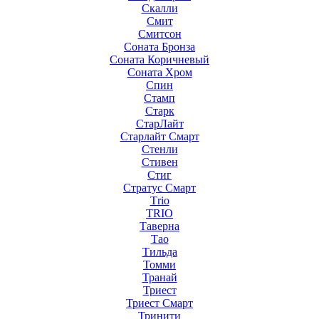
Скалли
Смит
Смитсон
Соната Бронза
Соната Коричневый
Соната Хром
Спин
Стамп
Старк
СтарЛайт
Старлайт Смарт
Стенли
Стивен
Стиг
Стратус Смарт
Тrio
ТRIO
Таверна
Тао
Тильда
Томми
Транай
Триест
Триест Смарт
Тринити