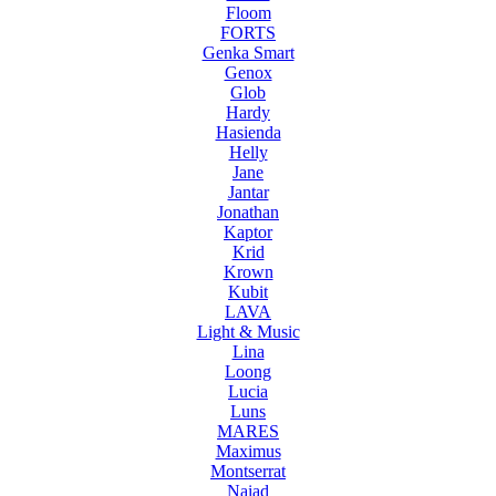
Floom
FORTS
Genka Smart
Genox
Glob
Hardy
Hasienda
Helly
Jane
Jantar
Jonathan
Kaptor
Krid
Krown
Kubit
LAVA
Light & Music
Lina
Loong
Lucia
Luns
MARES
Maximus
Montserrat
Naiad