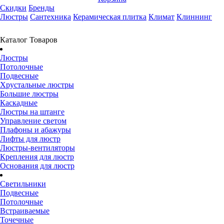
Скидки
Бренды
Люстры
Сантехника
Керамическая плитка
Климат
Клиннинг
Каталог Товаров
Люстры
Потолочные
Подвесные
Хрустальные люстры
Большие люстры
Каскадные
Люстры на штанге
Управление светом
Плафоны и абажуры
Лифты для люстр
Люстры-вентиляторы
Крепления для люстр
Основания для люстр
Светильники
Подвесные
Потолочные
Встраиваемые
Точечные