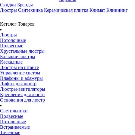
Скидки
Бренды
Люстры
Сантехника
Керамическая плитка
Климат
Клиннинг
Каталог Товаров
Люстры
Потолочные
Подвесные
Хрустальные люстры
Большие люстры
Каскадные
Люстры на штанге
Управление светом
Плафоны и абажуры
Лифты для люстр
Люстры-вентиляторы
Крепления для люстр
Основания для люстр
Светильники
Подвесные
Потолочные
Встраиваемые
Точечные