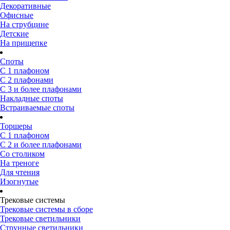
Декоративные
Офисные
На струбцине
Детские
На прищепке
Споты
С 1 плафоном
С 2 плафонами
С 3 и более плафонами
Накладные споты
Встраиваемые споты
Торшеры
С 1 плафоном
С 2 и более плафонами
Со столиком
На треноге
Для чтения
Изогнутые
Трековые системы
Трековые системы в сборе
Трековые светильники
Струнные светильники