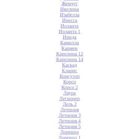
Жемчуг
Ивелина
Изабелла
Инесса
Иоланта
Иоланта 1
Ирида
Камилла
Кармен
Каролина 12
Каролина 14
Каскад
Кларис
Консуэло
Корсо
Корсо 2
Лаура
Легионер
Лель 2
Летиция
Летиция 3
Летиция 4
Летиция 5
Лоренцо
Лоренцо 1