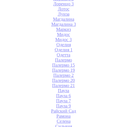
Лоренцо 3
Лотос
Луиза
Магдалина
Магдалина 3
Маркиз
Мидос
Мидос 3
Оделия
Оделия 1
Одетта
Палермо
Палермо 15
Палермо 19
Палермо 2
Палермо 20
Палермо 21
Паула
Паула 6
Паула 7
Паула 9
Райский Сад
Рамона
Селена
Сильвия