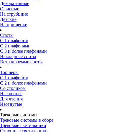
Декоративные
Офисные
На струбцине
Детские
На прищепке
Споты
С 1 плафоном
С 2 плафонами
С 3 и более плафонами
Накладные споты
Встраиваемые споты
Торшеры
С 1 плафоном
С 2 и более плафонами
Со столиком
На треноге
Для чтения
Изогнутые
Трековые системы
Трековые системы в сборе
Трековые светильники
Струнные светильники