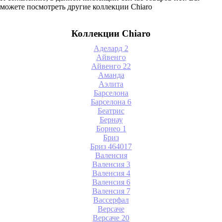
можете посмотреть другие коллекции Chiaro
Коллекции Chiaro
Аделард 2
Айвенго
Айвенго 22
Аманда
Аэлита
Барселона
Барселона 6
Беатрис
Бернау
Борнео 1
Бриз
Бриз 464017
Валенсия
Валенсия 3
Валенсия 4
Валенсия 6
Валенсия 7
Вассерфал
Версаче
Версаче 20