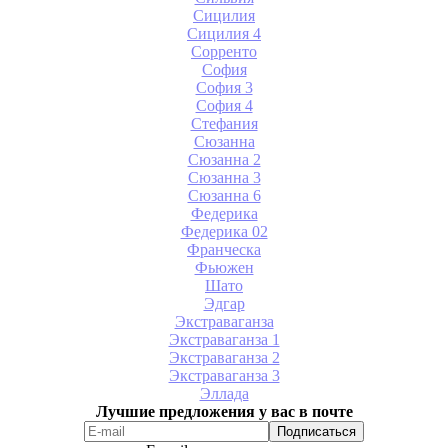
Сицилия
Сицилия 4
Сорренто
София
София 3
София 4
Стефания
Сюзанна
Сюзанна 2
Сюзанна 3
Сюзанна 6
Федерика
Федерика 02
Франческа
Фьюжен
Шато
Эдгар
Экстраваганза
Экстраваганза 1
Экстраваганза 2
Экстраваганза 3
Эллада
Лучшие предложения у вас в почте