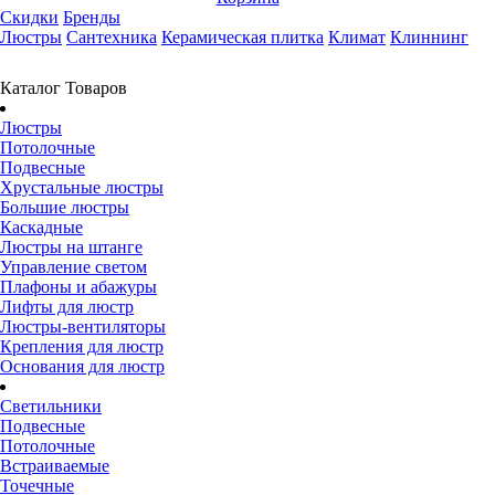
Скидки
Бренды
Люстры
Сантехника
Керамическая плитка
Климат
Клиннинг
Каталог Товаров
Люстры
Потолочные
Подвесные
Хрустальные люстры
Большие люстры
Каскадные
Люстры на штанге
Управление светом
Плафоны и абажуры
Лифты для люстр
Люстры-вентиляторы
Крепления для люстр
Основания для люстр
Светильники
Подвесные
Потолочные
Встраиваемые
Точечные