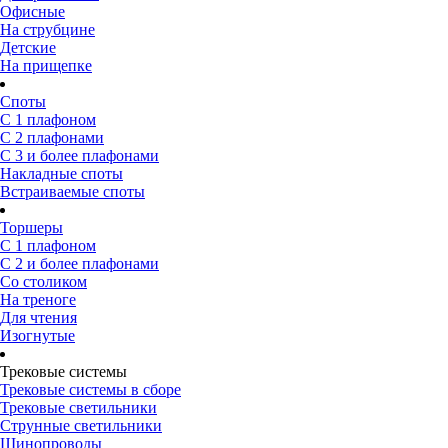
Офисные
На струбцине
Детские
На прищепке
Споты
С 1 плафоном
С 2 плафонами
С 3 и более плафонами
Накладные споты
Встраиваемые споты
Торшеры
С 1 плафоном
С 2 и более плафонами
Со столиком
На треноге
Для чтения
Изогнутые
Трековые системы
Трековые системы в сборе
Трековые светильники
Струнные светильники
Шинопроводы