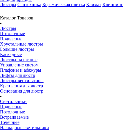
Люстры
Сантехника
Керамическая плитка
Климат
Клиннинг
Каталог Товаров
Люстры
Потолочные
Подвесные
Хрустальные люстры
Большие люстры
Каскадные
Люстры на штанге
Управление светом
Плафоны и абажуры
Лифты для люстр
Люстры-вентиляторы
Крепления для люстр
Основания для люстр
Светильники
Подвесные
Потолочные
Встраиваемые
Точечные
Накладные светильники