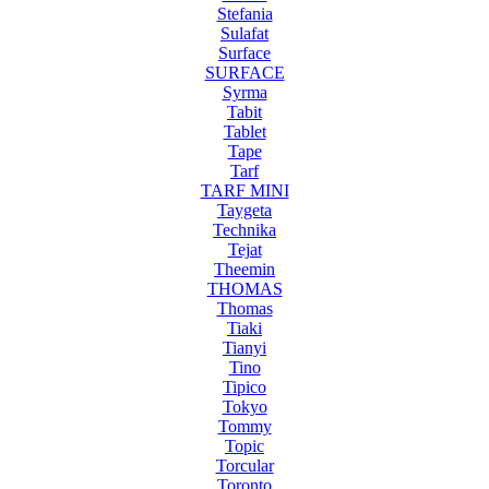
Stefania
Sulafat
Surface
SURFACE
Syrma
Tabit
Tablet
Tape
Tarf
TARF MINI
Taygeta
Technika
Tejat
Theemin
THOMAS
Thomas
Tiaki
Tianyi
Tino
Tipico
Tokyo
Tommy
Topic
Torcular
Toronto