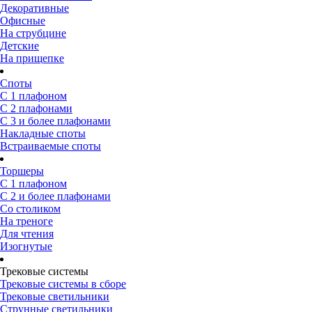
Декоративные
Офисные
На струбцине
Детские
На прищепке
Споты
С 1 плафоном
С 2 плафонами
С 3 и более плафонами
Накладные споты
Встраиваемые споты
Торшеры
С 1 плафоном
С 2 и более плафонами
Со столиком
На треноге
Для чтения
Изогнутые
Трековые системы
Трековые системы в сборе
Трековые светильники
Струнные светильники