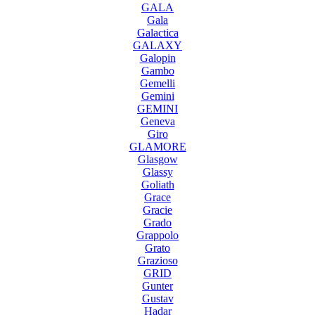
GALA
Gala
Galactica
GALAXY
Galopin
Gambo
Gemelli
Gemini
GEMINI
Geneva
Giro
GLAMORE
Glasgow
Glassy
Goliath
Grace
Gracie
Grado
Grappolo
Grato
Grazioso
GRID
Gunter
Gustav
Hadar