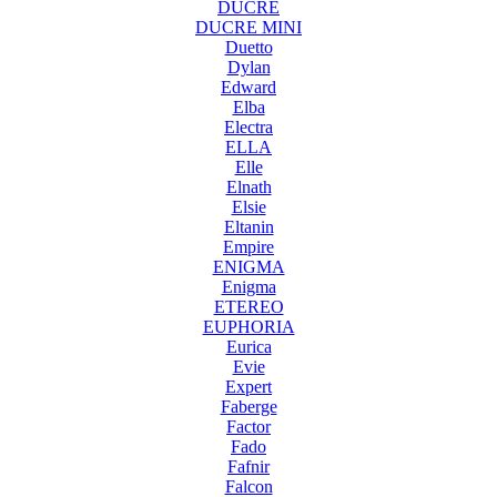
DUCRE
DUCRE MINI
Duetto
Dylan
Edward
Elba
Electra
ELLA
Elle
Elnath
Elsie
Eltanin
Empire
ENIGMA
Enigma
ETEREO
EUPHORIA
Eurica
Evie
Expert
Faberge
Factor
Fado
Fafnir
Falcon