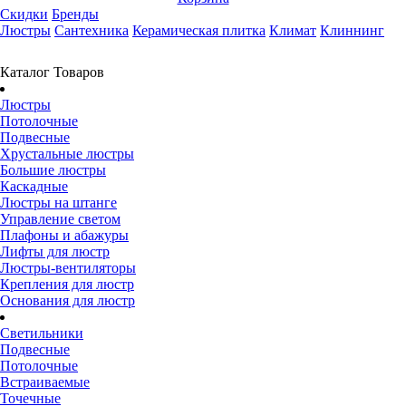
Скидки
Бренды
Люстры
Сантехника
Керамическая плитка
Климат
Клиннинг
Каталог Товаров
Люстры
Потолочные
Подвесные
Хрустальные люстры
Большие люстры
Каскадные
Люстры на штанге
Управление светом
Плафоны и абажуры
Лифты для люстр
Люстры-вентиляторы
Крепления для люстр
Основания для люстр
Светильники
Подвесные
Потолочные
Встраиваемые
Точечные