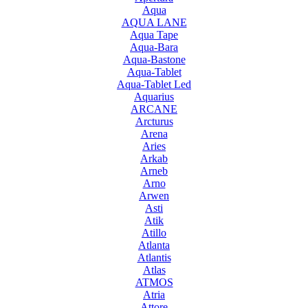
Aqua
AQUA LANE
Aqua Tape
Aqua-Bara
Aqua-Bastone
Aqua-Tablet
Aqua-Tablet Led
Aquarius
ARCANE
Arcturus
Arena
Aries
Arkab
Arneb
Arno
Arwen
Asti
Atik
Atillo
Atlanta
Atlantis
Atlas
ATMOS
Atria
Attore