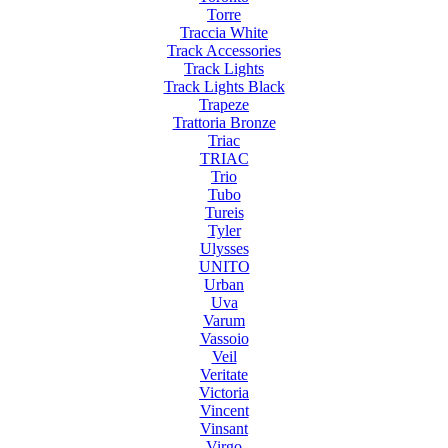
Torre
Traccia White
Track Accessories
Track Lights
Track Lights Black
Trapeze
Trattoria Bronze
Triac
TRIAC
Trio
Tubo
Tureis
Tyler
Ulysses
UNITO
Urban
Uva
Varum
Vassoio
Veil
Veritate
Victoria
Vincent
Vinsant
Virgo