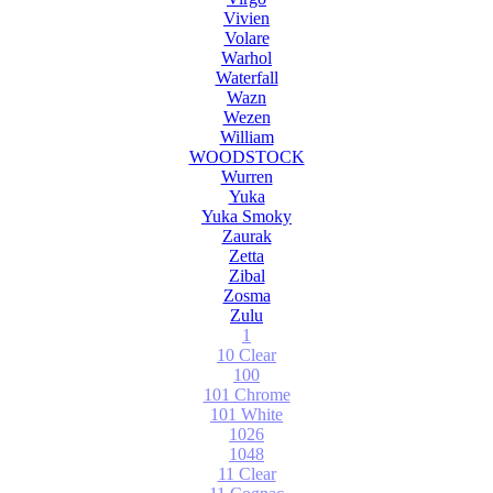
Vivien
Volare
Warhol
Waterfall
Wazn
Wezen
William
WOODSTOCK
Wurren
Yuka
Yuka Smoky
Zaurak
Zetta
Zibal
Zosma
Zulu
1
10 Clear
100
101 Chrome
101 White
1026
1048
11 Clear