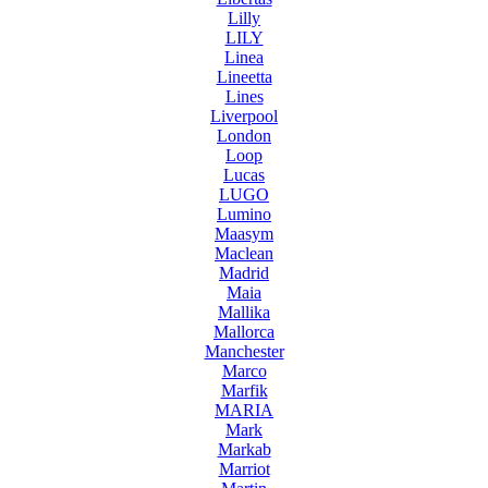
Lilly
LILY
Linea
Lineetta
Lines
Liverpool
London
Loop
Lucas
LUGO
Lumino
Maasym
Maclean
Madrid
Maia
Mallika
Mallorca
Manchester
Marco
Marfik
MARIA
Mark
Markab
Marriot