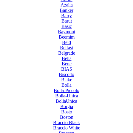
Azalia
Banker
Barry
Barut
Basic
Baymont
Beemim
Beid
Belfast
Belgrade
Bella
Bene
BIAS
Biscotto
Blake
Bolla
Bolla-Piccolo
Bolla-Unica
BollaUnica
Borgia
Bosto
Boston
Braccio Black
Braccio White