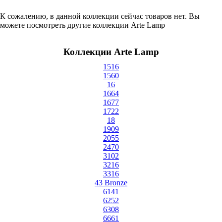
К сожалению, в данной коллекции сейчас товаров нет. Вы
можете посмотреть другие коллекции Arte Lamp
Коллекции Arte Lamp
1516
1560
16
1664
1677
1722
18
1909
2055
2470
3102
3216
3316
43 Bronze
6141
6252
6308
6661