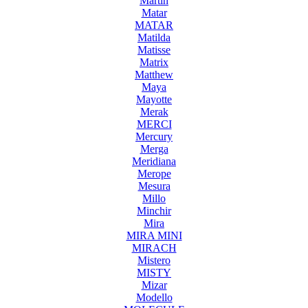
Martin
Matar
MATAR
Matilda
Matisse
Matrix
Matthew
Maya
Mayotte
Merak
MERCI
Mercury
Merga
Meridiana
Merope
Mesura
Millo
Minchir
Mira
MIRA MINI
MIRACH
Mistero
MISTY
Mizar
Modello