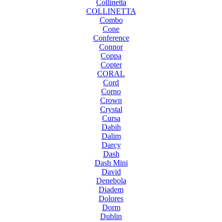
Collinetta
COLLINETTA
Combo
Cone
Conference
Connor
Coppa
Copter
CORAL
Cord
Corno
Crown
Crystal
Cursa
Dabih
Dalim
Darcy
Dash
Dash Mini
David
Denebola
Diadem
Dolores
Dorm
Dublin