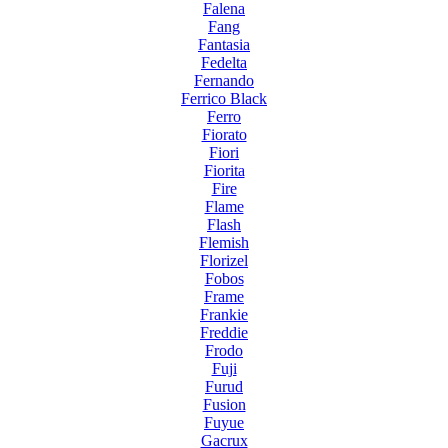
Falena
Fang
Fantasia
Fedelta
Fernando
Ferrico Black
Ferro
Fiorato
Fiori
Fiorita
Fire
Flame
Flash
Flemish
Florizel
Fobos
Frame
Frankie
Freddie
Frodo
Fuji
Furud
Fusion
Fuyue
Gacrux