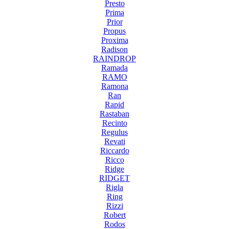
Presto
Prima
Prior
Propus
Proxima
Radison
RAINDROP
Ramada
RAMO
Ramona
Ran
Rapid
Rastaban
Recinto
Regulus
Revati
Riccardo
Ricco
Ridge
RIDGET
Rigla
Ring
Rizzi
Robert
Rodos