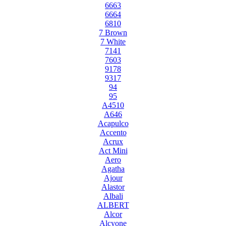
6663
6664
6810
7 Brown
7 White
7141
7603
9178
9317
94
95
A4510
A646
Acapulco
Accento
Acrux
Act Mini
Aero
Agatha
Ajour
Alastor
Albali
ALBERT
Alcor
Alcyone