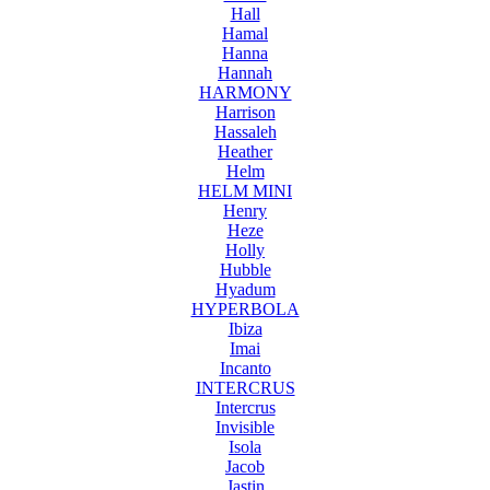
Hall
Hamal
Hanna
Hannah
HARMONY
Harrison
Hassaleh
Heather
Helm
HELM MINI
Henry
Heze
Holly
Hubble
Hyadum
HYPERBOLA
Ibiza
Imai
Incanto
INTERCRUS
Intercrus
Invisible
Isola
Jacob
Jastin