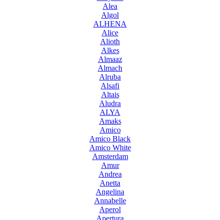
Alea
Algol
ALHENA
Alice
Alioth
Alkes
Almaaz
Almach
Alruba
Alsafi
Altais
Aludra
ALYA
Amaks
Amico
Amico Black
Amico White
Amsterdam
Amur
Andrea
Anetta
Angelina
Annabelle
Aperol
Apertura