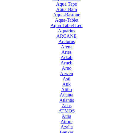
Aqua Tape
Aqua-Bara
Aqua-Bastone
Aqua-Tablet
Aqua-Tablet Led
Aquarius
ARCANE
Arcturus
Arena
Aries
Arkab
Arneb
Arno
Arwen
Asti
Atik
Atillo
Atlanta
Atlantis
Atlas
ATMOS
Atria
Attore
Azalia
Banker