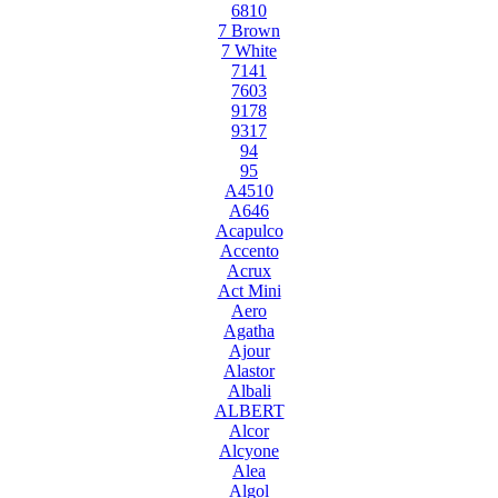
6810
7 Brown
7 White
7141
7603
9178
9317
94
95
A4510
A646
Acapulco
Accento
Acrux
Act Mini
Aero
Agatha
Ajour
Alastor
Albali
ALBERT
Alcor
Alcyone
Alea
Algol