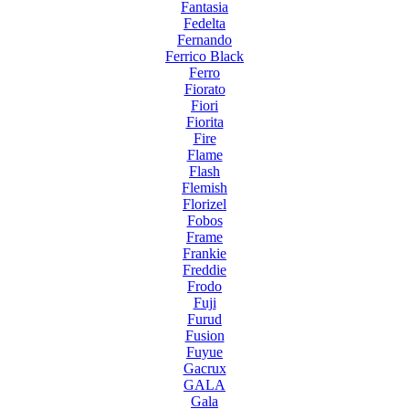
Fantasia
Fedelta
Fernando
Ferrico Black
Ferro
Fiorato
Fiori
Fiorita
Fire
Flame
Flash
Flemish
Florizel
Fobos
Frame
Frankie
Freddie
Frodo
Fuji
Furud
Fusion
Fuyue
Gacrux
GALA
Gala