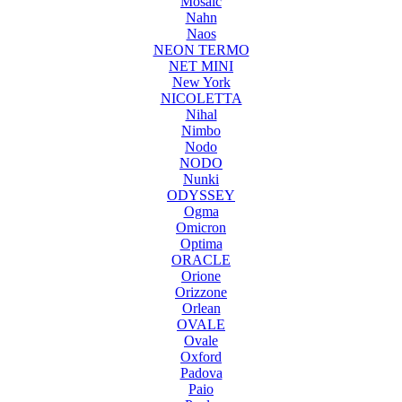
Mosaic
Nahn
Naos
NEON TERMO
NET MINI
New York
NICOLETTA
Nihal
Nimbo
Nodo
NODO
Nunki
ODYSSEY
Ogma
Omicron
Optima
ORACLE
Orione
Orizzone
Orlean
OVALE
Ovale
Oxford
Padova
Paio