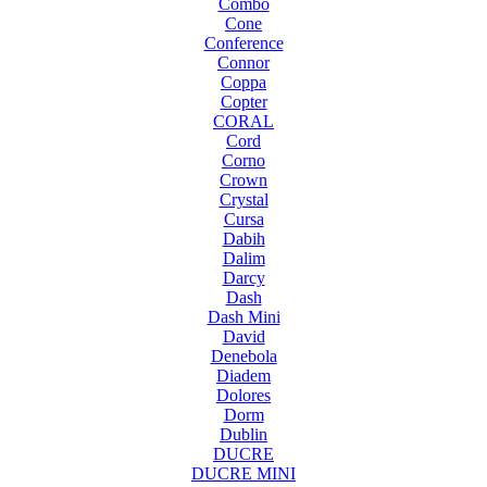
Combo
Cone
Conference
Connor
Coppa
Copter
CORAL
Cord
Corno
Crown
Crystal
Cursa
Dabih
Dalim
Darcy
Dash
Dash Mini
David
Denebola
Diadem
Dolores
Dorm
Dublin
DUCRE
DUCRE MINI