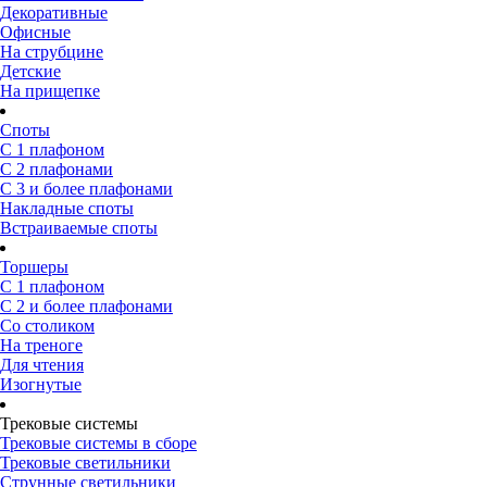
Декоративные
Офисные
На струбцине
Детские
На прищепке
Споты
С 1 плафоном
С 2 плафонами
С 3 и более плафонами
Накладные споты
Встраиваемые споты
Торшеры
С 1 плафоном
С 2 и более плафонами
Со столиком
На треноге
Для чтения
Изогнутые
Трековые системы
Трековые системы в сборе
Трековые светильники
Струнные светильники