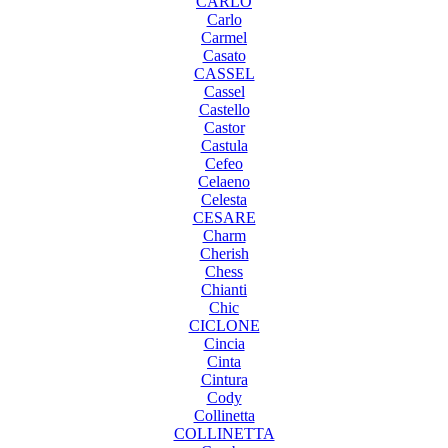
CARLO
Carlo
Carmel
Casato
CASSEL
Cassel
Castello
Castor
Castula
Cefeo
Celaeno
Celesta
CESARE
Charm
Cherish
Chess
Chianti
Chic
CICLONE
Cincia
Cinta
Cintura
Cody
Collinetta
COLLINETTA