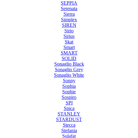
SEPPIA
Serenata
Sierra
Simplex
SIREN
Sirio
Sirius
Skat
Smart
SMART
SOLID
Sonaglio Black
Sonaglio Grey
Sonaglio White
Sonny
Sophia
Sophie
Sospiro
SPI
Spica
STANLEY
STARDUST
Stecca
Stefania
Sulafat