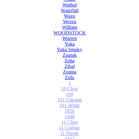
Warhol
Waterfall
Wazn
Wezen
William
WOODSTOCK
Wurren
Yuka
Yuka Smoky
Zaurak
Zetta
Zibal
Zosma
Zulu
1
10 Clear
100
101 Chrome
101 White
1026
1048
11 Clear
11 Cognac
11 Purple
1102