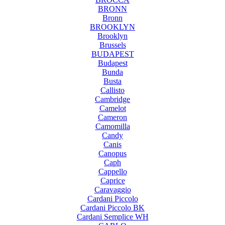
BRONN
Bronn
BROOKLYN
Brooklyn
Brussels
BUDAPEST
Budapest
Bunda
Busta
Callisto
Cambridge
Camelot
Cameron
Camomilla
Candy
Canis
Canopus
Caph
Cappello
Caprice
Caravaggio
Cardani Piccolo
Cardani Piccolo BK
Cardani Semplice WH