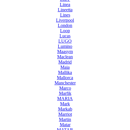
Linea
Lineetta
Lines
Liverpool
London
Loop
Lucas
LUGO
Lumino
Maasym
Maclean
Madrid
Maia
Mallika
Mallorca
Manchester
Marco
Marfik
MARIA
Mark
Markab
Marriot
Martin
Matar
MATAR