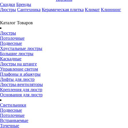
Скидки
Бренды
Люстры
Сантехника
Керамическая плитка
Климат
Клиннинг
Каталог Товаров
Люстры
Потолочные
Подвесные
Хрустальные люстры
Большие люстры
Каскадные
Люстры на штанге
Управление светом
Плафоны и абажуры
Лифты для люстр
Люстры-вентиляторы
Крепления для люстр
Основания для люстр
Светильники
Подвесные
Потолочные
Встраиваемые
Точечные