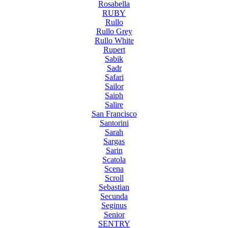
Rosabella
RUBY
Rullo
Rullo Grey
Rullo White
Rupert
Sabik
Sadr
Safari
Sailor
Saiph
Salire
San Francisco
Santorini
Sarah
Sargas
Sarin
Scatola
Scena
Scroll
Sebastian
Secunda
Seginus
Senior
SENTRY