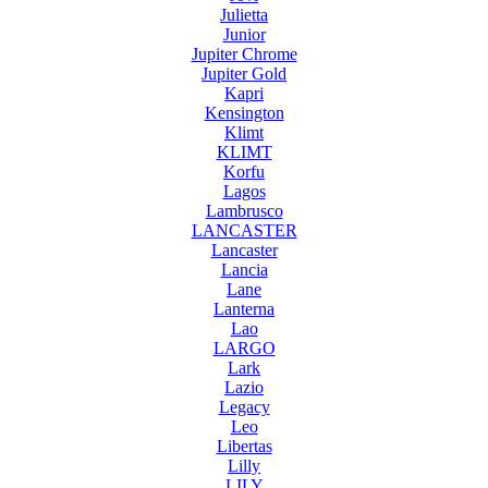
Julietta
Junior
Jupiter Chrome
Jupiter Gold
Kapri
Kensington
Klimt
KLIMT
Korfu
Lagos
Lambrusco
LANCASTER
Lancaster
Lancia
Lane
Lanterna
Lao
LARGO
Lark
Lazio
Legacy
Leo
Libertas
Lilly
LILY