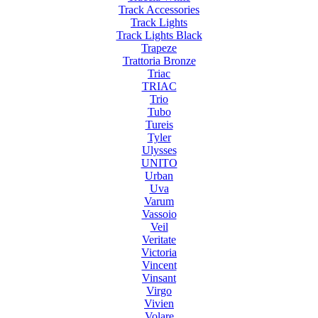
Track Accessories
Track Lights
Track Lights Black
Trapeze
Trattoria Bronze
Triac
TRIAC
Trio
Tubo
Tureis
Tyler
Ulysses
UNITO
Urban
Uva
Varum
Vassoio
Veil
Veritate
Victoria
Vincent
Vinsant
Virgo
Vivien
Volare