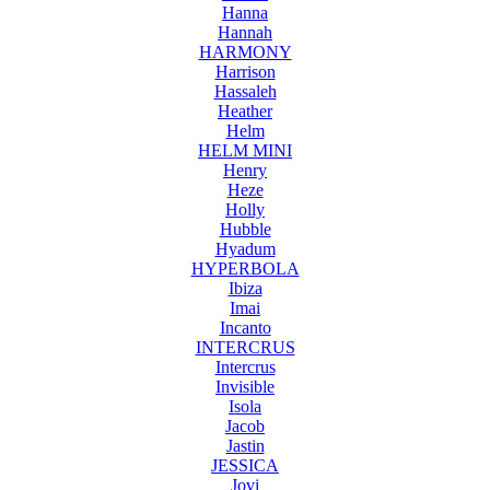
Hanna
Hannah
HARMONY
Harrison
Hassaleh
Heather
Helm
HELM MINI
Henry
Heze
Holly
Hubble
Hyadum
HYPERBOLA
Ibiza
Imai
Incanto
INTERCRUS
Intercrus
Invisible
Isola
Jacob
Jastin
JESSICA
Jovi