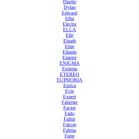
Duetto
Dylan
Edward
Elba
Electra
ELLA
Elle
Elnath
Elsie
Eltanin
Empire
ENIGMA
Enigma
ETEREO
EUPHORIA
Eurica
Evie
Expert
Faberge
Factor
Fado
Fafnir
Falcon
Falena
Fang