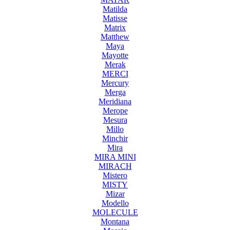
Matilda
Matisse
Matrix
Matthew
Maya
Mayotte
Merak
MERCI
Mercury
Merga
Meridiana
Merope
Mesura
Millo
Minchir
Mira
MIRA MINI
MIRACH
Mistero
MISTY
Mizar
Modello
MOLECULE
Montana