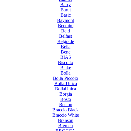
Barry
Barut
Basic
Baymont
Beemim
Beid
Belfast
Belgrade
Bella
Bene
BIAS
Biscotto
Blake
Bolla
Bolla-Piccolo
Bolla-Unica
BollaUnica
Borgia
Bosto
Boston
Braccio Black
Braccio White
Branson
Bremen
BROCCA