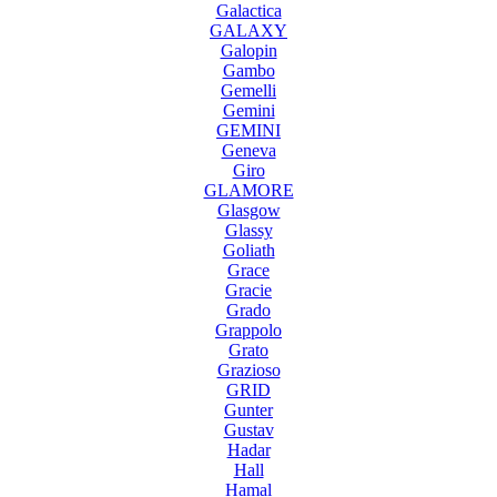
Galactica
GALAXY
Galopin
Gambo
Gemelli
Gemini
GEMINI
Geneva
Giro
GLAMORE
Glasgow
Glassy
Goliath
Grace
Gracie
Grado
Grappolo
Grato
Grazioso
GRID
Gunter
Gustav
Hadar
Hall
Hamal