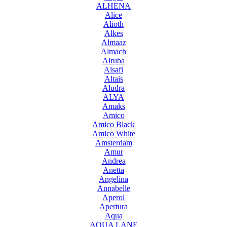
ALHENA
Alice
Alioth
Alkes
Almaaz
Almach
Alruba
Alsafi
Altais
Aludra
ALYA
Amaks
Amico
Amico Black
Amico White
Amsterdam
Amur
Andrea
Anetta
Angelina
Annabelle
Aperol
Apertura
Aqua
AQUA LANE