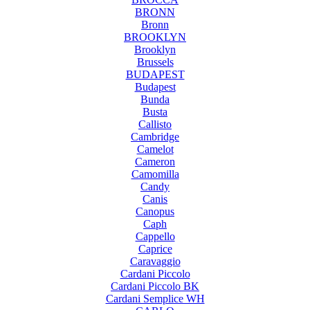
BRONN
Bronn
BROOKLYN
Brooklyn
Brussels
BUDAPEST
Budapest
Bunda
Busta
Callisto
Cambridge
Camelot
Cameron
Camomilla
Candy
Canis
Canopus
Caph
Cappello
Caprice
Caravaggio
Cardani Piccolo
Cardani Piccolo BK
Cardani Semplice WH