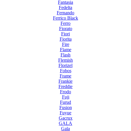
Fantasia
Fedelta
Fernando
Ferrico Black
Ferro
Fiorato
Fiori
Fiorita
Fire
Flame
Flash
Flemish
Florizel
Fobos
Frame
Frankie
Freddie
Frodo
Fuji
Furud
Fusion
Fuyue
Gacrux
GALA
Gala