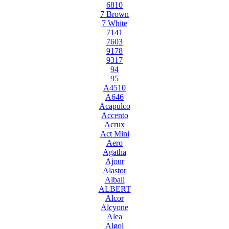
6810
7 Brown
7 White
7141
7603
9178
9317
94
95
A4510
A646
Acapulco
Accento
Acrux
Act Mini
Aero
Agatha
Ajour
Alastor
Albali
ALBERT
Alcor
Alcyone
Alea
Algol