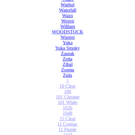
Warhol
Waterfall
Wazn
Wezen
William
WOODSTOCK
Wurren
Yuka
Yuka Smoky
Zaurak
Zetta
Zibal
Zosma
Zulu
1
10 Clear
100
101 Chrome
101 White
1026
1048
11 Clear
11 Cognac
11 Purple
1102