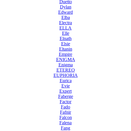
Duetto
Dylan
Edward
Elba
Electra
ELLA
Elle
Elnath
Elsie
Eltanin
Empire
ENIGMA
Enigma
ETEREO
EUPHORIA
Eurica
Evie
Expert
Faberge
Factor
Fado
Fafnir
Falcon
Falena
Fang