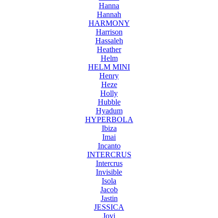
Hanna
Hannah
HARMONY
Harrison
Hassaleh
Heather
Helm
HELM MINI
Henry
Heze
Holly
Hubble
Hyadum
HYPERBOLA
Ibiza
Imai
Incanto
INTERCRUS
Intercrus
Invisible
Isola
Jacob
Jastin
JESSICA
Jovi