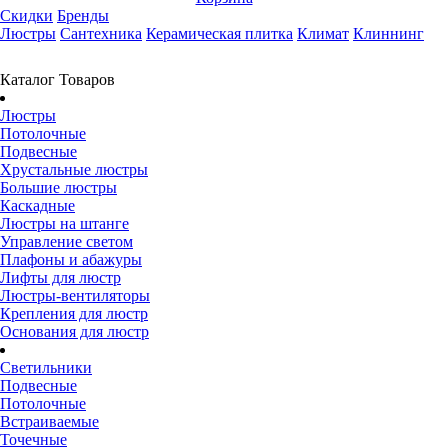
Скидки
Бренды
Люстры
Сантехника
Керамическая плитка
Климат
Клиннинг
Каталог Товаров
Люстры
Потолочные
Подвесные
Хрустальные люстры
Большие люстры
Каскадные
Люстры на штанге
Управление светом
Плафоны и абажуры
Лифты для люстр
Люстры-вентиляторы
Крепления для люстр
Основания для люстр
Светильники
Подвесные
Потолочные
Встраиваемые
Точечные