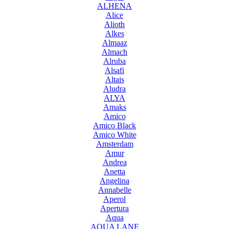
ALHENA
Alice
Alioth
Alkes
Almaaz
Almach
Alruba
Alsafi
Altais
Aludra
ALYA
Amaks
Amico
Amico Black
Amico White
Amsterdam
Amur
Andrea
Anetta
Angelina
Annabelle
Aperol
Apertura
Aqua
AQUA LANE