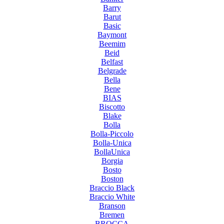
Barry
Barut
Basic
Baymont
Beemim
Beid
Belfast
Belgrade
Bella
Bene
BIAS
Biscotto
Blake
Bolla
Bolla-Piccolo
Bolla-Unica
BollaUnica
Borgia
Bosto
Boston
Braccio Black
Braccio White
Branson
Bremen
BROCCA