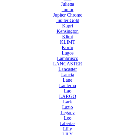
Julietta
Junior
Jupiter Chrome
Jupiter Gold
Kapri
Kensington
Klimt
KLIMT
Korfu
Lagos
Lambrusco
LANCASTER
Lancaster
Lancia
Lane
Lanterna
Lao
LARGO
Lark
Lazio
Legacy
Leo
Libertas
Lilly
LILY