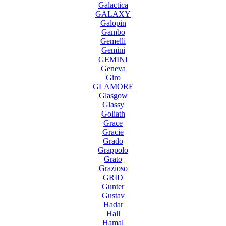
Galactica
GALAXY
Galopin
Gambo
Gemelli
Gemini
GEMINI
Geneva
Giro
GLAMORE
Glasgow
Glassy
Goliath
Grace
Gracie
Grado
Grappolo
Grato
Grazioso
GRID
Gunter
Gustav
Hadar
Hall
Hamal