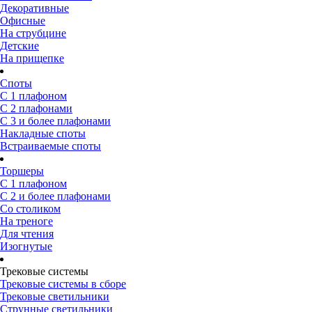
Декоративные
Офисные
На струбцине
Детские
На прищепке
Споты
С 1 плафоном
С 2 плафонами
С 3 и более плафонами
Накладные споты
Встраиваемые споты
Торшеры
С 1 плафоном
С 2 и более плафонами
Со столиком
На треноге
Для чтения
Изогнутые
Трековые системы
Трековые системы в сборе
Трековые светильники
Струнные светильники