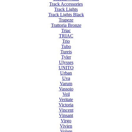
Track Accessories
Track Lights
Track Lights Black
Trapeze
Trattoria Bronze
Triac
TRIAC
Trio
Tubo
Tureis
Tyler
Ulysses
UNITO
Urban
Uva
Varum
Vassoio
Veil
Veritate
Victoria
Vincent
Vinsant
Virgo
Vivien
Volare