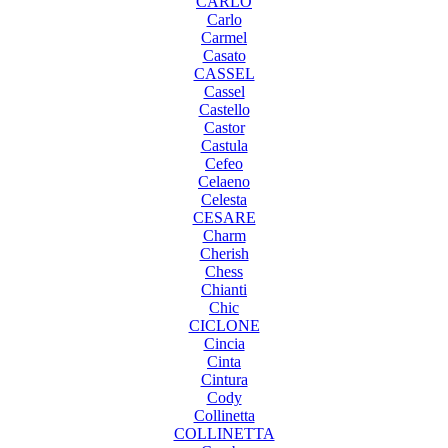
CARLO
Carlo
Carmel
Casato
CASSEL
Cassel
Castello
Castor
Castula
Cefeo
Celaeno
Celesta
CESARE
Charm
Cherish
Chess
Chianti
Chic
CICLONE
Cincia
Cinta
Cintura
Cody
Collinetta
COLLINETTA