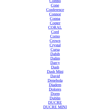
Combo
Cone
Conference
Connor
Coppa
Copter
CORAL
Cord
Corno
Crown
Crystal
Cursa
Dabih
Dalim
Darcy
Dash
Dash Mini
David
Denebola
Diadem
Dolores
Dorm
Dublin
DUCRE
DUCRE MINI