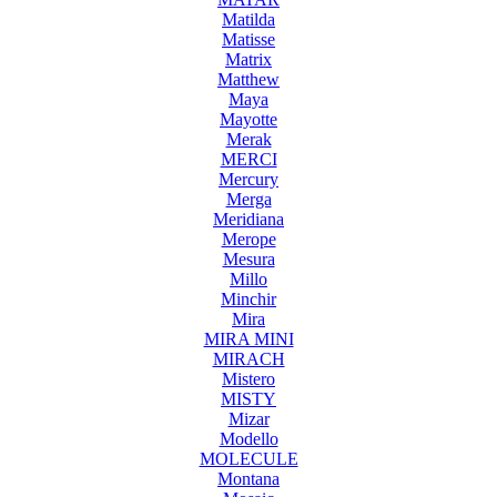
Matilda
Matisse
Matrix
Matthew
Maya
Mayotte
Merak
MERCI
Mercury
Merga
Meridiana
Merope
Mesura
Millo
Minchir
Mira
MIRA MINI
MIRACH
Mistero
MISTY
Mizar
Modello
MOLECULE
Montana