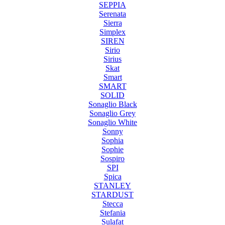
SEPPIA
Serenata
Sierra
Simplex
SIREN
Sirio
Sirius
Skat
Smart
SMART
SOLID
Sonaglio Black
Sonaglio Grey
Sonaglio White
Sonny
Sophia
Sophie
Sospiro
SPI
Spica
STANLEY
STARDUST
Stecca
Stefania
Sulafat