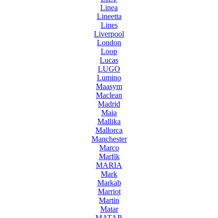
Linea
Lineetta
Lines
Liverpool
London
Loop
Lucas
LUGO
Lumino
Maasym
Maclean
Madrid
Maia
Mallika
Mallorca
Manchester
Marco
Marfik
MARIA
Mark
Markab
Marriot
Martin
Matar
MATAR