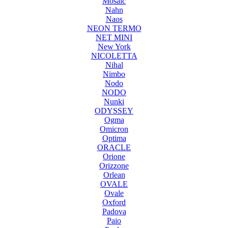
Mosaic
Nahn
Naos
NEON TERMO
NET MINI
New York
NICOLETTA
Nihal
Nimbo
Nodo
NODO
Nunki
ODYSSEY
Ogma
Omicron
Optima
ORACLE
Orione
Orizzone
Orlean
OVALE
Ovale
Oxford
Padova
Paio