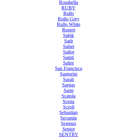
Rosabella
RUBY
Rullo
Rullo Grey
Rullo White
Rupert
Sabik
Sadr
Safari
Sailor
Saiph
Salire
San Francisco
Santorini
Sarah
Sargas
Sarin
Scatola
Scena
Scroll
Sebastian
Secunda
Seginus
Senior
SENTRY