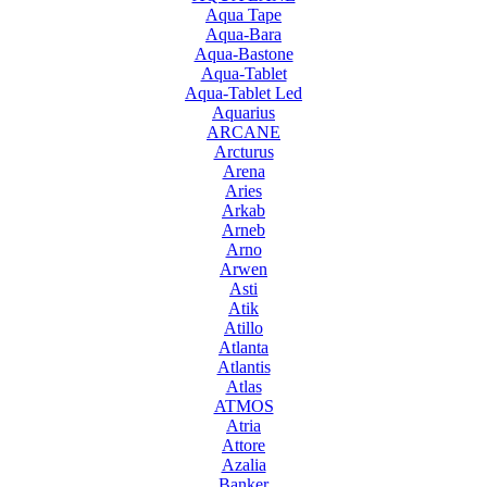
Aqua Tape
Aqua-Bara
Aqua-Bastone
Aqua-Tablet
Aqua-Tablet Led
Aquarius
ARCANE
Arcturus
Arena
Aries
Arkab
Arneb
Arno
Arwen
Asti
Atik
Atillo
Atlanta
Atlantis
Atlas
ATMOS
Atria
Attore
Azalia
Banker